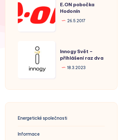
E.ON pobočka
pobočka
Hodonín
Hodonín
26.5.2017
Innogy
Innogy Svět –
Svět
přihlášení raz dva
–
18.3.2023
přihlášení
raz
dva
Energetické společnosti
Informace