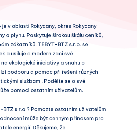
o je v oblasti Rokycany, okres Rokycany
ny a plynu. Poskytuje širokou škálu ceníků,
bám zákazníků. TEBYT-BTZ s.r.o. se
k a usiluje o modernizaci své
 na ekologické iniciativy a snahu o
bízí podporu a pomoc při řešení různých
ickými službami. Podělte se o své
může pomoci ostatním uživatelům.
-BTZ s.r.o.? Pomozte ostatním uživatelům
 hodnocení může být cenným přínosem pro
atele energií. Děkujeme, že