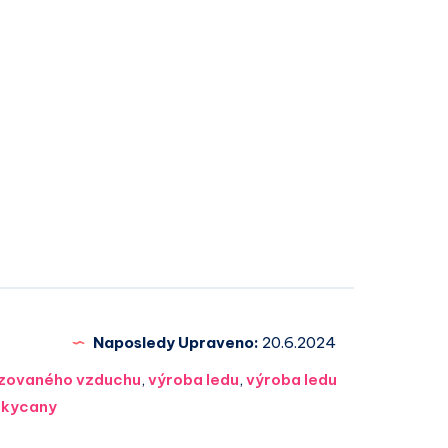
Naposledy Upraveno:
20.6.2024
tizovaného vzduchu
,
výroba ledu
,
výroba ledu
okycany