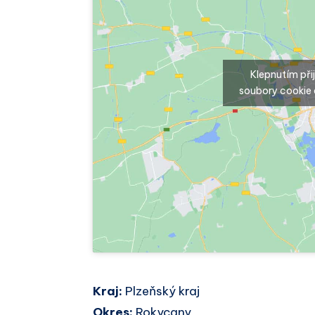
Klepnutím př
soubory cookie 
Kraj:
Plzeňský kraj
Okres:
Rokycany