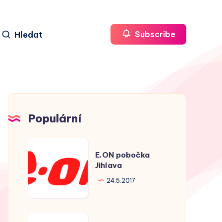
Hledat
Subscribe
Populární
E.ON
E.ON pobočka
pobočka
Jihlava
Jihlava
24.5.2017
E.ON