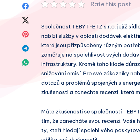
Rate this post
Sdílet
na
Sdílet
Společnost TEBYT-BTZ s.r.o. jejíž sídl
Facebook
na
Sdílet
nabízí služby v oblasti dodávek elektři
Twitter
které jsou přizpůsobeny různým potře
na
Sdílet
zaměřuje na spolehlivost svých dodáve
Pinterest
na
Sdílet
infrastruktury. Kromě toho klade důraz
Telegram
snižování emisí. Pro své zákazníky na
na
dotazů a problémů spojených s energet
Whatsapp
zkušenosti a zanechte recenzi, která 
Máte zkušenosti se společností TEBYT
tím, že zanecháte svou recenzi. Vaše
ty, kteří hledají spolehlivého poskytov
sdílíte své zkušenosti!