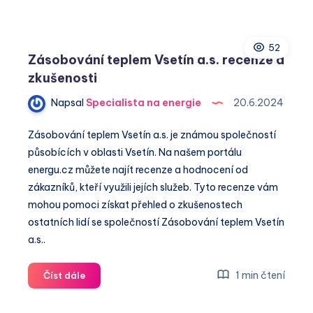
teplem
Jilemnice,
s.r.o.
52
recenze
Zásobování teplem Vsetín a.s. recenze a
a
zkušenosti
zkušenosti
Napsal
Specialista na energie
20.6.2024
Zásobování teplem Vsetín a.s. je známou společností
působících v oblasti Vsetín. Na našem portálu
energu.cz můžete najít recenze a hodnocení od
zákazníků, kteří využili jejích služeb. Tyto recenze vám
mohou pomoci získat přehled o zkušenostech
ostatních lidí se společností Zásobování teplem Vsetín
a.s..
Zásobování
1 min čtení
Číst dále
teplem
Vsetín