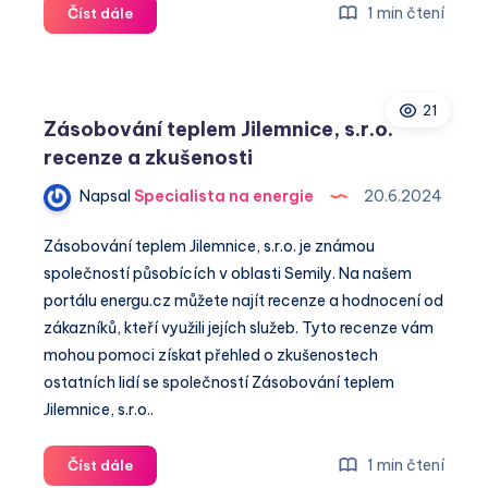
ZT
1 min čtení
Číst dále
energy
s.r.o.
recenze
21
a
Zásobování teplem Jilemnice, s.r.o.
zkušenosti
recenze a zkušenosti
Napsal
Specialista na energie
20.6.2024
Zásobování teplem Jilemnice, s.r.o. je známou
společností působících v oblasti Semily. Na našem
portálu energu.cz můžete najít recenze a hodnocení od
zákazníků, kteří využili jejích služeb. Tyto recenze vám
mohou pomoci získat přehled o zkušenostech
ostatních lidí se společností Zásobování teplem
Jilemnice, s.r.o..
Zásobování
1 min čtení
Číst dále