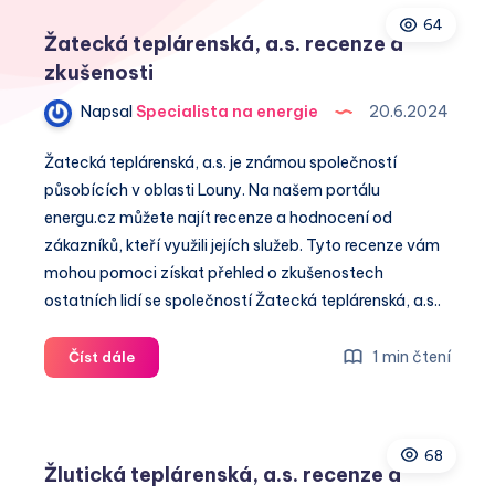
64
Žatecká teplárenská, a.s. recenze a
zkušenosti
Napsal
Specialista na energie
20.6.2024
Žatecká teplárenská, a.s. je známou společností
působících v oblasti Louny. Na našem portálu
energu.cz můžete najít recenze a hodnocení od
zákazníků, kteří využili jejích služeb. Tyto recenze vám
mohou pomoci získat přehled o zkušenostech
ostatních lidí se společností Žatecká teplárenská, a.s..
Žatecká
1 min čtení
Číst dále
teplárenská,
a.s.
recenze
68
a
Žlutická teplárenská, a.s. recenze a
zkušenosti