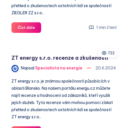
přehled o zkušenostech ostatních lidí se společností
ZIEGLER ZZ s.r.o..
ZIEGLER
1 min čtení
Číst dále
ZZ
s.r.o.
recenze
722
a
ZT energy s.r.o. recenze a zkušenosti
zkušenosti
Napsal
Specialista na energie
20.6.2024
ZT energy s.r.o. je známou společností působících v
oblasti Blansko. Na našem portálu energu.cz můžete
najít recenze a hodnocení od zákazníků, kteří využili
jejích služeb. Tyto recenze vám mohou pomoci získat
přehled o zkušenostech ostatních lidí se společností
ZT energy s.r.o..