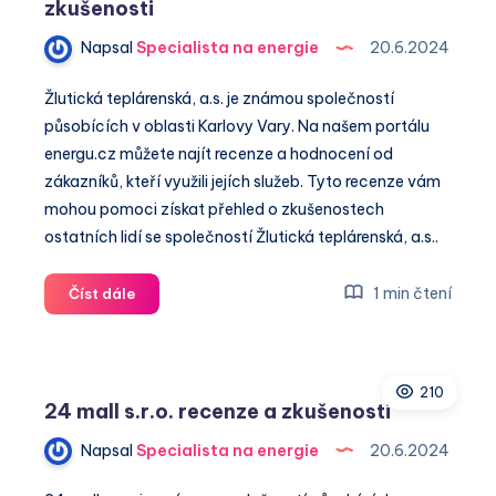
zkušenosti
Napsal
Specialista na energie
20.6.2024
Žlutická teplárenská, a.s. je známou společností
působících v oblasti Karlovy Vary. Na našem portálu
energu.cz můžete najít recenze a hodnocení od
zákazníků, kteří využili jejích služeb. Tyto recenze vám
mohou pomoci získat přehled o zkušenostech
ostatních lidí se společností Žlutická teplárenská, a.s..
Žlutická
1 min čtení
Číst dále
teplárenská,
a.s.
recenze
210
a
24 mall s.r.o. recenze a zkušenosti
zkušenosti
Napsal
Specialista na energie
20.6.2024