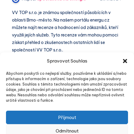
VV TOP s.r.o. je známou společností působících v
oblasti Brno-město. Na našem portálu energu.cz
můžete najít recenze a hodnocení od zákazníků, kteří
využili jejích služeb. Tyto recenze vám mohou pomoci
získat přehled o zkušenostech ostatních lidí se
společností VV TOP s.r.o..
Spravovat Souhlas
VV
1 min čtení
Číst dále
TOP
Abychom poskytli co nejlepší služby, používáme k ukládání a/nebo
s.r.o.
přístupu k informacím o zařízení, technologie jako jsou soubory
cookies. Souhlas s těmito technologiemi nám umožní zpracovávat
recenze
údaje, jako je chování při procházení nebo jedinečná ID na tomto
a
webu. Nesouhlas nebo odvolání souhlasu může nepříznivě ovlivnit
Stránka 1 z 26
Další
zkušenosti
určité vlastnosti a funkce.
Příjmout
Odmítnout