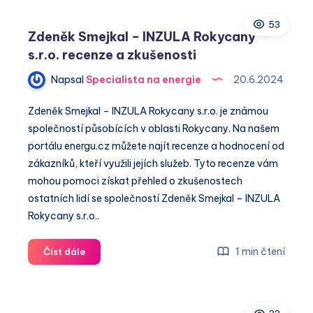
a.s.
53
recenze
Zdeněk Smejkal – INZULA Rokycany
a
s.r.o. recenze a zkušenosti
zkušenosti
Napsal
Specialista na energie
20.6.2024
Zdeněk Smejkal – INZULA Rokycany s.r.o. je známou
společností působících v oblasti Rokycany. Na našem
portálu energu.cz můžete najít recenze a hodnocení od
zákazníků, kteří využili jejích služeb. Tyto recenze vám
mohou pomoci získat přehled o zkušenostech
ostatních lidí se společností Zdeněk Smejkal – INZULA
Rokycany s.r.o..
Zdeněk
1 min čtení
Číst dále
Smejkal
–
INZULA