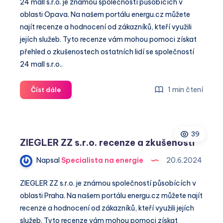
24 mall s.r.o. je známou společností působících v
oblasti Opava. Na našem portálu energu.cz můžete
najít recenze a hodnocení od zákazníků, kteří využili
jejích služeb. Tyto recenze vám mohou pomoci získat
přehled o zkušenostech ostatních lidí se společností
24 mall s.r.o..
24
1 min čtení
Číst dále
mall
s.r.o.
recenze
39
a
ZIEGLER ZZ s.r.o. recenze a zkušenosti
zkušenosti
Napsal
Specialista na energie
20.6.2024
ZIEGLER ZZ s.r.o. je známou společností působících v
oblasti Praha. Na našem portálu energu.cz můžete najít
recenze a hodnocení od zákazníků, kteří využili jejích
služeb. Tyto recenze vám mohou pomoci získat