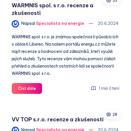
33
Rokycany
WARMNIS spol. s r.o. recenze a
s.r.o.
zkušenosti
recenze
a
Napsal
Specialista na energie
20.6.2024
zkušenosti
WARMNIS spol. s r.o. je známou společností působících
v oblasti Liberec. Na našem portálu energu.cz můžete
najít recenze a hodnocení od zákazníků, kteří využili
jejích služeb. Tyto recenze vám mohou pomoci získat
přehled o zkušenostech ostatních lidí se společností
WARMNIS spol. s r.o..
WARMNIS
1 min čtení
Číst dále
spol.
s
r.o.
28
recenze
VV TOP s.r.o. recenze a zkušenosti
a
zkušenosti
Napsal
Specialista na energie
20.6.2024