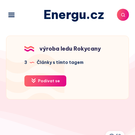
Energu.cz
výroba ledu Rokycany
3
Články s tímto tagem
Podívat se