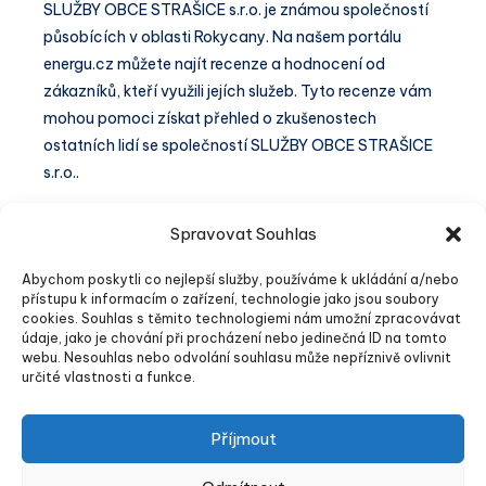
SLUŽBY OBCE STRAŠICE s.r.o. je známou společností
působících v oblasti Rokycany. Na našem portálu
energu.cz můžete najít recenze a hodnocení od
zákazníků, kteří využili jejích služeb. Tyto recenze vám
mohou pomoci získat přehled o zkušenostech
ostatních lidí se společností SLUŽBY OBCE STRAŠICE
s.r.o..
SLUŽBY
1 min čtení
Číst dále
Spravovat Souhlas
OBCE
STRAŠICE
Abychom poskytli co nejlepší služby, používáme k ukládání a/nebo
přístupu k informacím o zařízení, technologie jako jsou soubory
s.r.o.
cookies. Souhlas s těmito technologiemi nám umožní zpracovávat
recenze
údaje, jako je chování při procházení nebo jedinečná ID na tomto
Stránka 1 z 1
a
webu. Nesouhlas nebo odvolání souhlasu může nepříznivě ovlivnit
zkušenosti
určité vlastnosti a funkce.
Příjmout