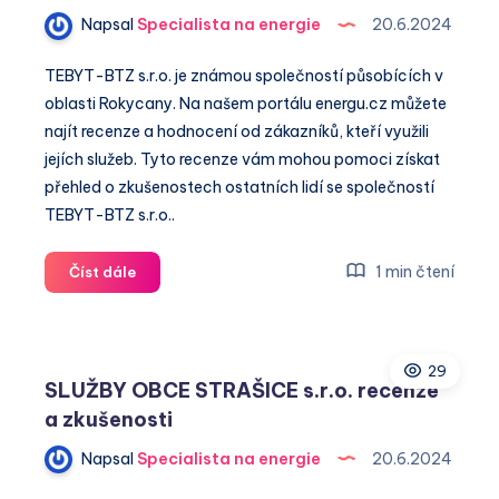
recenze
Napsal
Specialista na energie
20.6.2024
a
zkušenosti
TEBYT-BTZ s.r.o. je známou společností působících v
oblasti Rokycany. Na našem portálu energu.cz můžete
najít recenze a hodnocení od zákazníků, kteří využili
jejích služeb. Tyto recenze vám mohou pomoci získat
přehled o zkušenostech ostatních lidí se společností
TEBYT-BTZ s.r.o..
TEBYT-
1 min čtení
Číst dále
BTZ
s.r.o.
recenze
29
a
SLUŽBY OBCE STRAŠICE s.r.o. recenze
zkušenosti
a zkušenosti
Napsal
Specialista na energie
20.6.2024