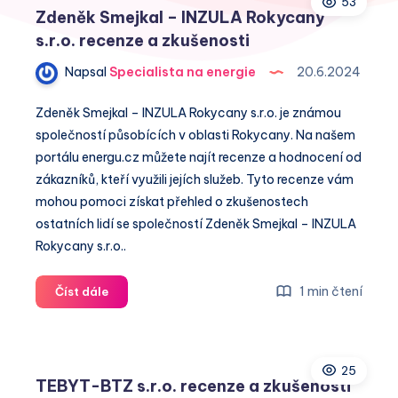
53
Zdeněk Smejkal – INZULA Rokycany
s.r.o. recenze a zkušenosti
Napsal
Specialista na energie
20.6.2024
Zdeněk Smejkal – INZULA Rokycany s.r.o. je známou
společností působících v oblasti Rokycany. Na našem
portálu energu.cz můžete najít recenze a hodnocení od
zákazníků, kteří využili jejích služeb. Tyto recenze vám
mohou pomoci získat přehled o zkušenostech
ostatních lidí se společností Zdeněk Smejkal – INZULA
Rokycany s.r.o..
Zdeněk
1 min čtení
Číst dále
Smejkal
–
INZULA
25
Rokycany
TEBYT-BTZ s.r.o. recenze a zkušenosti
s.r.o.