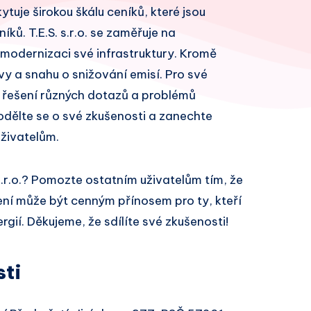
ytuje širokou škálu ceníků, které jsou
ů. T.E.S. s.r.o. se zaměřuje na
 modernizaci své infrastruktury. Kromě
vy a snahu o snižování emisí. Pro své
 řešení různých dotazů a problémů
odělte se o své zkušenosti a zanechte
živatelům.
s.r.o.? Pomozte ostatním uživatelům tím, že
ní může být cenným přínosem pro ty, kteří
gií. Děkujeme, že sdílíte své zkušenosti!
sti