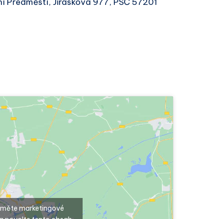
rní Předměstí, Jiráskova 977, PSČ 57201
ijměte marketingové