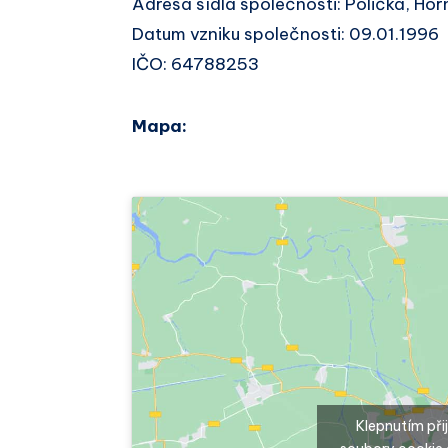
Adresa sídla společnosti: Polička, Ho
Datum vzniku společnosti: 09.01.1996
IČO: 64788253
Mapa:
Klepnutím př