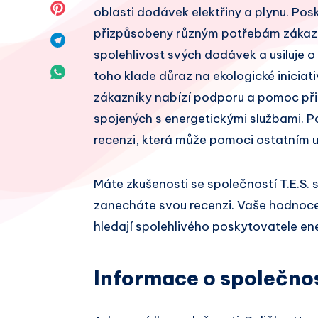
Facebook
na
Sdílet
oblasti dodávek elektřiny a plynu. Posk
Twitter
přizpůsobeny různým potřebám zákazník
na
Sdílet
spolehlivost svých dodávek a usiluje o
Pinterest
na
Sdílet
toho klade důraz na ekologické iniciati
Telegram
zákazníky nabízí podporu a pomoc při
na
spojených s energetickými službami. P
Whatsapp
recenzi, která může pomoci ostatním u
Máte zkušenosti se společností T.E.S. 
zanecháte svou recenzi. Vaše hodnoce
hledají spolehlivého poskytovatele ener
Informace o společno