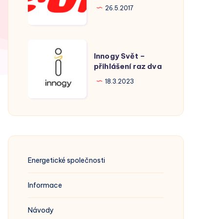
Hodonín
26.5.2017
Innogy
Innogy Svět –
Svět
přihlášení raz dva
–
18.3.2023
přihlášení
raz
dva
Energetické společnosti
Informace
Návody