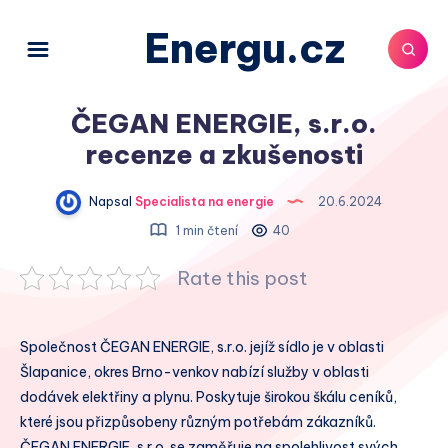
Energu.cz
ČEGAN ENERGIE, s.r.o.
recenze a zkušenosti
Napsal
Specialista na energie
20.6.2024
1 min čtení
40
Rate this post
Společnost ČEGAN ENERGIE, s.r.o. jejíž sídlo je v oblasti
Šlapanice, okres Brno-venkov nabízí služby v oblasti
dodávek elektřiny a plynu. Poskytuje širokou škálu ceníků,
které jsou přizpůsobeny různým potřebám zákazníků.
ČEGAN ENERGIE, s.r.o. se zaměřuje na spolehlivost svých