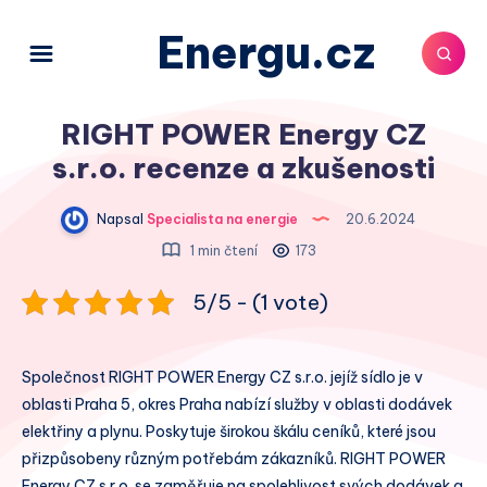
Energu.cz
RIGHT POWER Energy CZ
s.r.o. recenze a zkušenosti
Napsal
Specialista na energie
20.6.2024
1 min čtení
173
5/5 - (1 vote)
Společnost RIGHT POWER Energy CZ s.r.o. jejíž sídlo je v
oblasti Praha 5, okres Praha nabízí služby v oblasti dodávek
elektřiny a plynu. Poskytuje širokou škálu ceníků, které jsou
přizpůsobeny různým potřebám zákazníků. RIGHT POWER
Energy CZ s.r.o. se zaměřuje na spolehlivost svých dodávek a