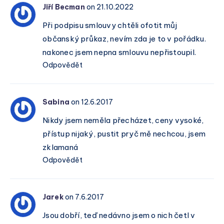
Jiří Becman
on 21.10.2022
Při podpisu smlouvy chtěli ofotit můj
občanský průkaz, nevím zda je to v pořádku.
nakonec jsem nepna smlouvu nepřistoupil.
Odpovědět
Sabina
on 12.6.2017
Nikdy jsem neměla přecházet, ceny vysoké,
přístup nijaký, pustit pryč mě nechcou, jsem
zklamaná
Odpovědět
Jarek
on 7.6.2017
Jsou dobří, teď nedávno jsem o nich četl v