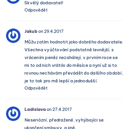
Skvělý dodavatel!
Odpovědět
Jakub
on 29.4.2017
Můžu zatím hodnotit jako dobrého dodavatele.
Všechna vyúčtování podstatně levnější, s
vrácením peněz nezahálejí, v prvním roce se
mi to od nich vrátilo do měsíce a nyní už si to
rovnou nechávám převádět do dalšího období,
je to tak pro mě lepší a jednodušší.
Odpovědět
Ladislava
on 27.4.2017
Neseriózní, předražené, vyhýbajíci se
ukončení smlouvy, a jiné.