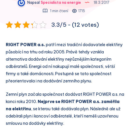
Napsal
Specialista na energie
18.3.2017
1 min čtení
1715
3.3/5 - (12 votes)
RIGHT POWER a.s.
patří mezi tradiční dodavatele elektřiny
působící na trhu od roku 2005. Právě tehdy vznikla
alternativa dodávání elektřiny nejrůznějším kategoriím
odběratelů. Energii od ní nakupují malé společnosti, větší
firmy a také domácnosti. Postupně se tato společnost
přeorientovala i na dodávání zemního plynu.
Zemní plyn začala společnost dodávat RIGHT POWER a.s. na
konci roku 2010.
Nejprve se RIGHT POWER a.s. zaměřila
na elektřinu
, se kterou také dodávala plyn. Následně ale už
odebírali plyn i koncoví odběratelé, kteří neměli uzavřenou
smlouvu na dodávky elektřiny.