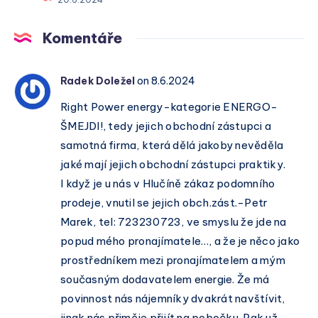
Komentáře
Radek Doležel
on 8.6.2024
Right Power energy-kategorie ENERGO-
ŠMEJDI!, tedy jejich obchodní zástupci a
samotná firma, která dělá jakoby nevěděla
jaké mají jejich obchodní zástupci praktiky.
I když je u nás v Hlučíně zákaz podomního
prodeje, vnutil se jejich obch.zást.-Petr
Marek, tel: 723230723, ve smyslu že jde na
popud mého pronajímatele…, a že je něco jako
prostředníkem mezi pronajímatelem a mým
současným dodavatelem energie. Že má
povinnost nás nájemníky dvakrát navštívit,
jinak nás přiměje přijít na pobočku. Pak už