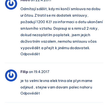
Miloš
on 22.4.2017
Odmítají sdělit, kdy mi končí smlouva na dobu
určitou. Ztratil se mi dodatek smlouvy,
požadují 1200 Kč! za informaci o datu ukončení
smluvního vztahu. Dopisuji si s nimi už 2 roky,
dokud nezaplatím poplatek, jsem jejich
doživotním vazalem, nemohu smlouvu včas
vypovědět a přejít k jinému dodavateli.
Odpovědět
Filip
on 19.4.2017
je to velmi levna elektrina ale plyn mame
odjinud , stejne vam davam palec nahoru
Odpovědět