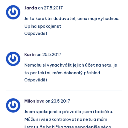
Jarda
on 27.5.2017
Je to korektni dodavatel, cenu maji vyhodnou.
Uplna spokojenst
Odpovědět
Karin
on 25.5.2017
Nemohu si vynachválit jejich účet na netu, je
to perfektní, mám dokonalý přehled
Odpovědět
Miloslava
on 23.5.2017
Jsem spokojená a převedla jsem i babičku.
Můžu si vše zkontrolovat na netu a mám
jistotu, že babička zase nepodepíše něco