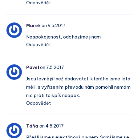
Odpovědět
Marek
on 9.5.2017
Nespokojenost, odcházíme jinam
Odpovědět
Pavel
on 7.5.2017
Jsou levnější než dodavatel, kterého jsme léta
měli, s vyřízením převodu nám pomohli nemám
nic proti to spíš naopak.
Odpovědět
Táňa
on 4.5.2017
Přešli jsme s elektřinou i plynem. Sami jsme se