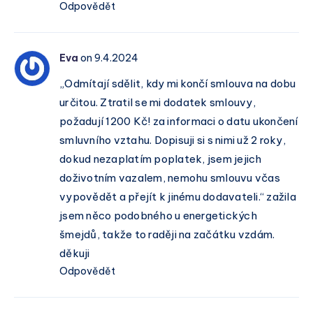
Odpovědět
Eva
on 9.4.2024
„Odmítají sdělit, kdy mi končí smlouva na dobu
určitou. Ztratil se mi dodatek smlouvy,
požadují 1200 Kč! za informaci o datu ukončení
smluvního vztahu. Dopisuji si s nimi už 2 roky,
dokud nezaplatím poplatek, jsem jejich
doživotním vazalem, nemohu smlouvu včas
vypovědět a přejít k jinému dodavateli.“ zažila
jsem něco podobného u energetických
šmejdů, takže to raději na začátku vzdám.
děkuji
Odpovědět