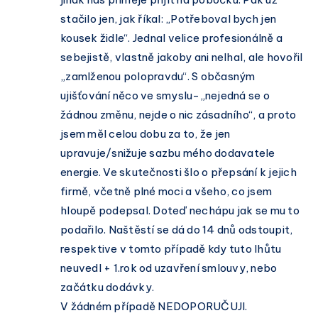
stačilo jen, jak říkal: „Potřeboval bych jen
kousek židle“. Jednal velice profesionálně a
sebejistě, vlastně jakoby ani nelhal, ale hovořil
„zamlženou polopravdu“. S občasným
ujišťování něco ve smyslu-„nejedná se o
žádnou změnu, nejde o nic zásadního“, a proto
jsem měl celou dobu za to, že jen
upravuje/snižuje sazbu mého dodavatele
energie. Ve skutečnosti šlo o přepsání k jejich
firmě, včetně plné moci a všeho, co jsem
hloupě podepsal. Doteď nechápu jak se mu to
podařilo. Naštěstí se dá do 14 dnů odstoupit,
respektive v tomto případě kdy tuto lhůtu
neuvedl + 1.rok od uzavření smlouvy, nebo
začátku dodávky.
V žádném případě NEDOPORUČUJI.