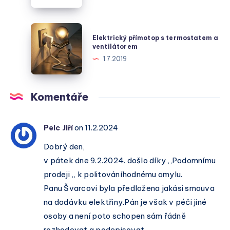
–
v
Váš
české
Spolehlivý
Elektrický
metropoli
Elektrický přímotop s termostatem a
Průvodce
přímotop
ventilátorem
Energetickým
s
1.7.2019
Světem
termostatem
a
ventilátorem
Komentáře
Pelc Jiří
on 11.2.2024
Dobrý den,
v pátek dne 9.2.2024. došlo díky ,,Podomnímu
prodeji ,, k politováníhodnému omylu.
Panu Švarcovi byla předložena jakási smouva
na dodávku elektřiny.Pán je však v péči jiné
osoby a není poto schopen sám řádně
rozhodovat a podepisovat.