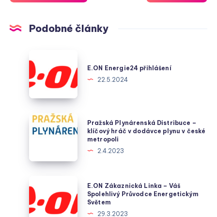
Podobné články
E.ON
Energie24
E.ON Energie24 přihlášení
přihlášení
22.5.2024
Pražská
Pražská Plynárenská Distribuce –
Plynárenská
klíčový hráč v dodávce plynu v české
metropoli
Distribuce
2.4.2023
–
klíčový
hráč
E.ON
E.ON Zákaznická Linka – Váš
v
Zákaznická
Spolehlivý Průvodce Energetickým
Světem
dodávce
Linka
29.3.2023
plynu