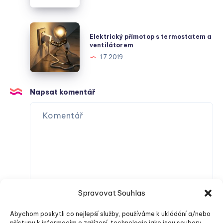
–
v
Váš
české
Spolehlivý
Elektrický
metropoli
Elektrický přímotop s termostatem a
Průvodce
přímotop
ventilátorem
Energetickým
s
1.7.2019
Světem
termostatem
a
ventilátorem
Napsat komentář
Spravovat Souhlas
Abychom poskytli co nejlepší služby, používáme k ukládání a/nebo
přístupu k informacím o zařízení, technologie jako jsou soubory