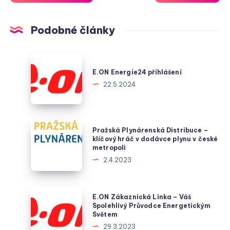
Podobné články
E.ON
Energie24
E.ON Energie24 přihlášení
přihlášení
22.5.2024
Pražská
Pražská Plynárenská Distribuce –
Plynárenská
klíčový hráč v dodávce plynu v české
metropoli
Distribuce
2.4.2023
–
klíčový
hráč
E.ON
E.ON Zákaznická Linka – Váš
v
Zákaznická
Spolehlivý Průvodce Energetickým
Světem
dodávce
Linka
29.3.2023
plynu