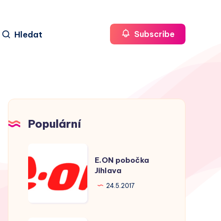
Hledat
Subscribe
Populární
E.ON
E.ON pobočka
pobočka
Jihlava
Jihlava
24.5.2017