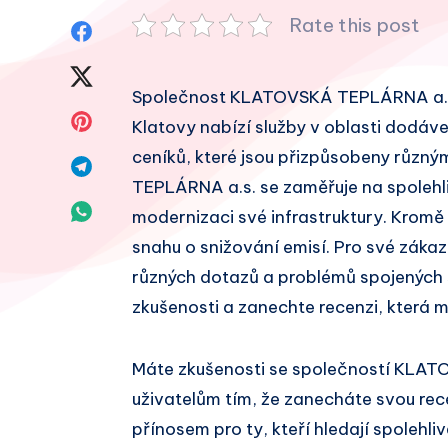
Rate this post
Sdílet
na
Sdílet
Společnost KLATOVSKÁ TEPLÁRNA a.s. je
Facebook
na
Sdílet
Klatovy nabízí služby v oblasti dodávek
Twitter
ceníků, které jsou přizpůsobeny růz
na
Sdílet
TEPLÁRNA a.s. se zaměřuje na spolehli
Pinterest
na
Sdílet
modernizaci své infrastruktury. Kromě 
Telegram
snahu o snižování emisí. Pro své záka
na
různých dotazů a problémů spojených s
Whatsapp
zkušenosti a zanechte recenzi, která 
Máte zkušenosti se společností KLA
uživatelům tím, že zanecháte svou re
přínosem pro ty, kteří hledají spolehl