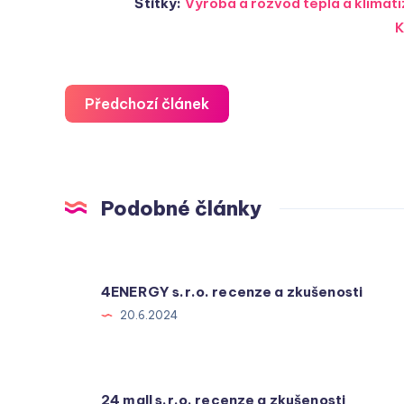
Štítky:
Výroba a rozvod tepla a klima
K
Předchozí článek
Podobné články
4ENERGY s.r.o. recenze a zkušenosti
20.6.2024
24 mall s.r.o. recenze a zkušenosti