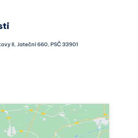
sti
tovy II, Jateční 660, PSČ 33901