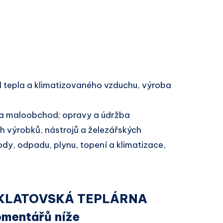
 tepla a klimatizovaného vzduchu, výroba
a maloobchod; opravy a údržba
h výrobků, nástrojů a železářských
ody, odpadu, plynu, topení a klimatizace,
ou KLATOVSKÁ TEPLÁRNA
omentářů níže