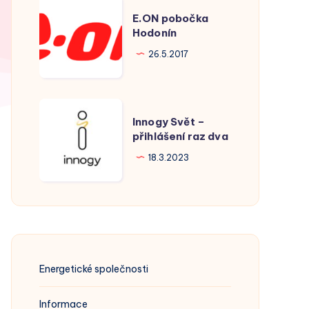
E.ON
E.ON pobočka
pobočka
Hodonín
Hodonín
26.5.2017
Innogy
Innogy Svět –
Svět
přihlášení raz dva
–
18.3.2023
přihlášení
raz
dva
Energetické společnosti
Informace