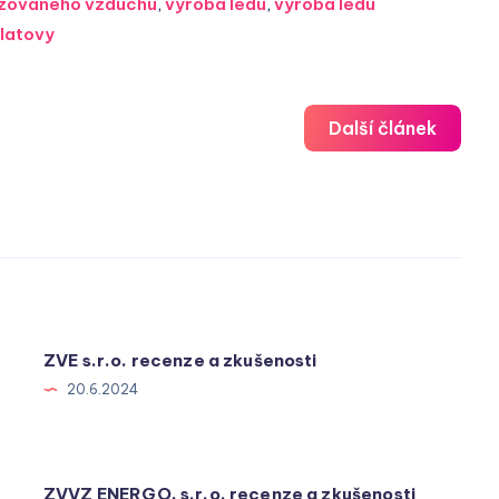
tizovaného vzduchu
,
výroba ledu
,
výroba ledu
latovy
Další článek
ZVE s.r.o. recenze a zkušenosti
20.6.2024
ZVVZ ENERGO, s.r.o. recenze a zkušenosti