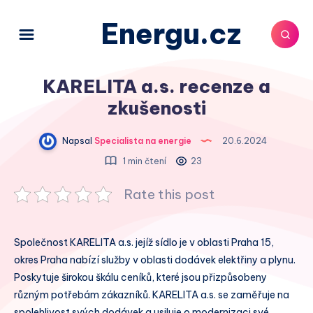
Energu.cz
KARELITA a.s. recenze a
zkušenosti
Napsal
Specialista na energie
20.6.2024
1 min čtení
23
Rate this post
Společnost KARELITA a.s. jejíž sídlo je v oblasti Praha 15,
okres Praha nabízí služby v oblasti dodávek elektřiny a plynu.
Poskytuje širokou škálu ceníků, které jsou přizpůsobeny
různým potřebám zákazníků. KARELITA a.s. se zaměřuje na
spolehlivost svých dodávek a usiluje o modernizaci své