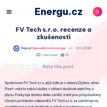
Energu.cz
FV Tech s.r.o. recenze a
zkušenosti
Napsal
Specialista na energie
20.6.2024
1 min čtení
12
Rate this post
Společnost FV Tech s.r.o. jejíž sídlo je v oblasti Dýšina, okres
Plzeň-město nabízí služby v oblasti dodávek elektřiny a
plynu. Poskytuje širokou škálu ceníků, které jsou přizpůsobeny
různým potřebám zákazníků. FV Tech s.r.o. se zaměřuje na
spolehlivost svých dodávek a usiluje o modernizaci své