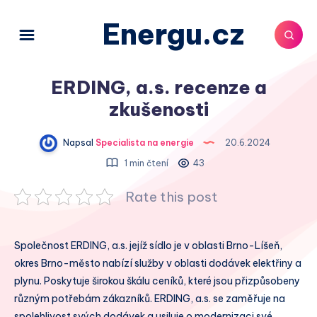
Energu.cz
ERDING, a.s. recenze a
zkušenosti
Napsal
Specialista na energie
20.6.2024
1 min čtení
43
Rate this post
Společnost ERDING, a.s. jejíž sídlo je v oblasti Brno-Líšeň,
okres Brno-město nabízí služby v oblasti dodávek elektřiny a
plynu. Poskytuje širokou škálu ceníků, které jsou přizpůsobeny
různým potřebám zákazníků. ERDING, a.s. se zaměřuje na
spolehlivost svých dodávek a usiluje o modernizaci své