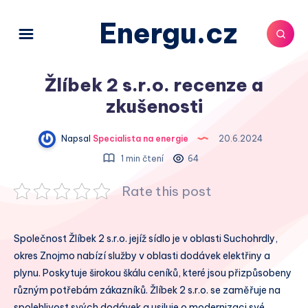
Energu.cz
Žlíbek 2 s.r.o. recenze a
zkušenosti
Napsal
Specialista na energie
20.6.2024
1 min čtení
64
Rate this post
Společnost Žlíbek 2 s.r.o. jejíž sídlo je v oblasti Suchohrdly,
okres Znojmo nabízí služby v oblasti dodávek elektřiny a
plynu. Poskytuje širokou škálu ceníků, které jsou přizpůsobeny
různým potřebám zákazníků. Žlíbek 2 s.r.o. se zaměřuje na
spolehlivost svých dodávek a usiluje o modernizaci své