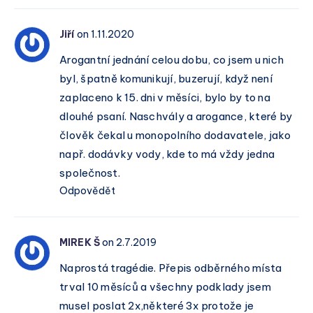
Jiří
on 1.11.2020
Arogantní jednání celou dobu, co jsem u nich
byl, špatně komunikují, buzerují, když není
zaplaceno k 15. dni v měsíci, bylo by to na
dlouhé psaní. Naschvály a arogance, které by
člověk čekal u monopolního dodavatele, jako
např. dodávky vody, kde to má vždy jedna
společnost.
Odpovědět
MIREK Š
on 2.7.2019
Naprostá tragédie. Přepis odběrného místa
trval 10 měsíců a všechny podklady jsem
musel poslat 2x,některé 3x protože je