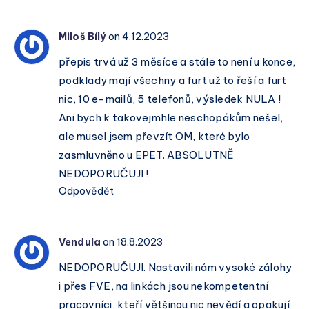
Miloš Bílý
on 4.12.2023
přepis trvá už 3 měsíce a stále to není u konce,
podklady mají všechny a furt už to řeší a furt
nic, 10 e-mailů, 5 telefonů, výsledek NULA !
Ani bych k takovejmhle neschopákům nešel,
ale musel jsem převzít OM, které bylo
zasmluvněno u EPET. ABSOLUTNĚ
NEDOPORUČUJI !
Odpovědět
Vendula
on 18.8.2023
NEDOPORUČUJI. Nastavili nám vysoké zálohy
i přes FVE, na linkách jsou nekompetentní
pracovníci, kteří většinou nic nevědí a opakují