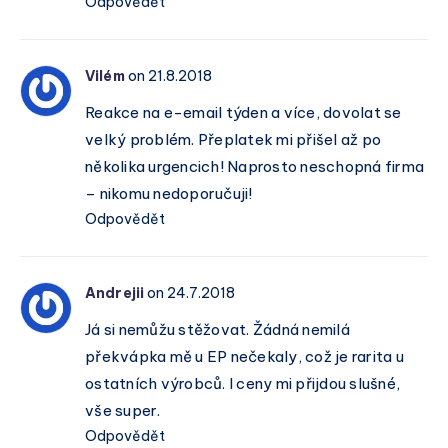
Odpovědět
Vilém
on 21.8.2018
Reakce na e-email týden a více, dovolat se
velký problém. Přeplatek mi přišel až po
několika urgencich! Naprosto neschopná firma
– nikomu nedoporučuji!
Odpovědět
Andrejii
on 24.7.2018
Já si nemůžu stěžovat. Žádná nemilá
překvápka mě u EP nečekaly, což je rarita u
ostatních výrobců. I ceny mi přijdou slušné,
vše super.
Odpovědět