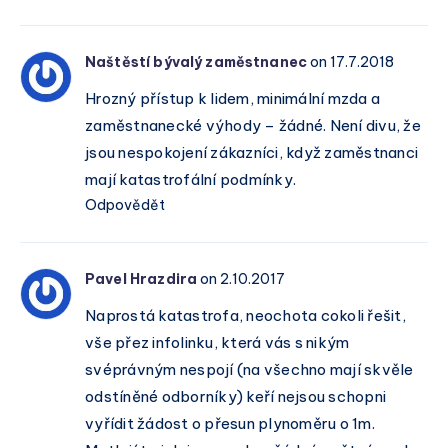
Naštěstí bývalý zaměstnanec
on 17.7.2018
Hrozný přístup k lidem, minimální mzda a
zaměstnanecké výhody – žádné. Není divu, že
jsou nespokojení zákazníci, když zaměstnanci
mají katastrofální podmínky.
Odpovědět
Pavel Hrazdira
on 2.10.2017
Naprostá katastrofa, neochota cokoli řešit,
vše přez infolinku, která vás s nikým
svéprávným nespojí (na všechno mají skvěle
odstíněné odborníky) keří nejsou schopni
vyřídit žádost o přesun plynoměru o 1m.