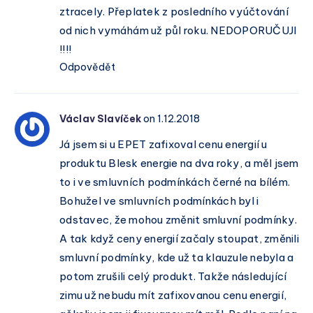
ztracely. Přeplatek z posledního vyúčtování
od nich vymáhám už půl roku. NEDOPORUČUJI
!!!!
Odpovědět
Václav Slavíček
on 1.12.2018
Já jsem si u EPET zafixoval cenu energií u
produktu Blesk energie na dva roky, a měl jsem
to i ve smluvních podmínkách černé na bílém.
Bohužel ve smluvních podmínkách byl i
odstavec, že mohou změnit smluvní podmínky.
A tak když ceny energií začaly stoupat, změnili
smluvní podmínky, kde už ta klauzule nebyla a
potom zrušili celý produkt. Takže následující
zimu už nebudu mít zafixovanou cenu energií,