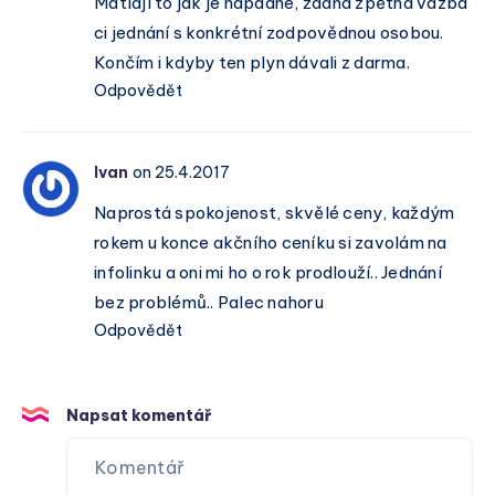
Matlají to jak je napadne, žádná zpětná vazba
ci jednání s konkrétní zodpovědnou osobou.
Končím i kdyby ten plyn dávali z darma.
Odpovědět
Ivan
on 25.4.2017
Naprostá spokojenost, skvělé ceny, každým
rokem u konce akčního ceníku si zavolám na
infolinku a oni mi ho o rok prodlouží.. Jednání
bez problémů.. Palec nahoru
Odpovědět
Napsat komentář