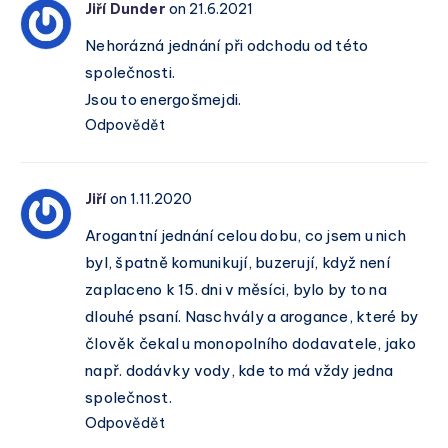
Jiří Dunder
on 21.6.2021
Nehorázná jednání při odchodu od této
společnosti.
Jsou to energošmejdi.
Odpovědět
Jiří
on 1.11.2020
Arogantní jednání celou dobu, co jsem u nich
byl, špatně komunikují, buzerují, když není
zaplaceno k 15. dni v měsíci, bylo by to na
dlouhé psaní. Naschvály a arogance, které by
člověk čekal u monopolního dodavatele, jako
např. dodávky vody, kde to má vždy jedna
společnost.
Odpovědět