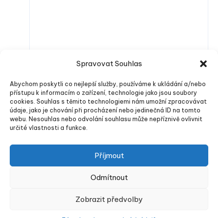
Spravovat Souhlas
Abychom poskytli co nejlepší služby, používáme k ukládání a/nebo
přístupu k informacím o zařízení, technologie jako jsou soubory
cookies. Souhlas s těmito technologiemi nám umožní zpracovávat
údaje, jako je chování při procházení nebo jedinečná ID na tomto
webu. Nesouhlas nebo odvolání souhlasu může nepříznivě ovlivnit
určité vlastnosti a funkce.
Odeslat komentář
Příjmout
Odmítnout
Energu.cz
Zobrazit předvolby