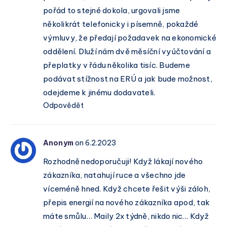
pořád to stejné dokola, urgovali jsme
několikrát telefonicky i písemně, pokaždé
výmluvy, že předají požadavek na ekonomické
oddělení. Dluží nám dvě měsíční vyúčtování a
přeplatky v řádu několika tisíc. Budeme
podávat stížnost na ERÚ a jak bude možnost,
odejdeme k jinému dodavateli.
Odpovědět
Anonym
on 6.2.2023
Rozhodně nedoporučuji! Když lákají nového
zákazníka, natahují ruce a všechno jde
víceméně hned. Když chcete řešit výši záloh,
přepis energií na nového zákazníka apod, tak
máte smůlu… Maily 2x týdně, nikdo nic… Když