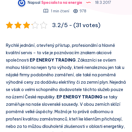
Napsal
Specialista na energie
18.3.2017
1 min čtení
978
3.2/5 - (31 votes)
Rychlé jednání, otevřený přístup, profesionální a hlavně
kvalitní servis – to vše je poznávacím znakem akciové
společnosti
EP ENERGY TRADING
. Zákazníci se ovšem
mohou těšit na nejen tyto výhody, které nenaleznou jen tak u
nějaké firmy podobného zaměření, ale také na poměrně
výhodné ceny za dodávku elektřiny či za zemní plyn. Nejedná
se však o velmi schopného dodavatele těchto služeb pouze
na území České republiky.
EP ENERGY TRADING
se taky
zaměřuje na naše slovenské sousedy. V obou zemích sklízí
poměrně velké úspěchy. Možná je to právě odbornou a
profesní kvalitou zaměstnanců, kteří ke klientům přicházejí,
nebo za to můžou dlouholeté zkušenosti v oblasti energetiky,