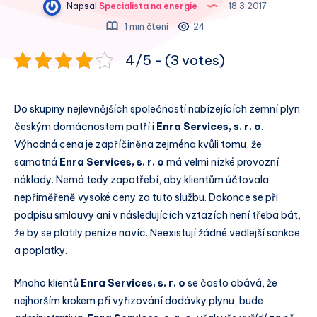
Napsal
Specialista na energie
18.3.2017
1 min čtení
24
4/5 - (3 votes)
Do skupiny nejlevnějších společností nabízejících zemní plyn
českým domácnostem patří i
Enra Services, s. r. o
.
Výhodná cena je zapříčiněna zejména kvůli tomu, že
samotná
Enra Services, s. r. o
má velmi nízké provozní
náklady. Nemá tedy zapotřebí, aby klientům účtovala
nepřiměřeně vysoké ceny za tuto službu. Dokonce se při
podpisu smlouvy ani v následujících vztazích není třeba bát,
že by se platily peníze navíc. Neexistují žádné vedlejší sankce
a poplatky.
Mnoho klientů
Enra Services, s. r. o
se často obává, že
nejhorším krokem při vyřizování dodávky plynu, bude