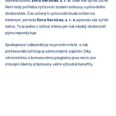
administrativa.
Enra Services, s. r. o.
však vše vyřídí za ně.
Není tedy potřeba vyřizovat zrušení smlouvy u původního
dodavatele. Čas určený k vyřizování bude snížen na
minimum, protože
Enra Services, s. r. o
opravdu vše vyřídí
sama. To je jedna z výhod, kterou jen tak nějaký dodavatel
plynu neposkytuje.
Spokojenost zákazníků je na prvním místě, a tak
profesionální přístup je samozřejmě zajištěn. Díky
věrnostnímu a bonusovému programu jsou navíc pro
stávající klienty připraveny velmi výhodné benefity.