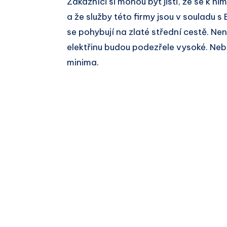
Zákazníci si mohou být jisti, že se k n
a že služby této firmy jsou v souladu 
se pohybují na zlaté střední cestě. Nen
elektřinu budou podezřele vysoké. Ne
minima.