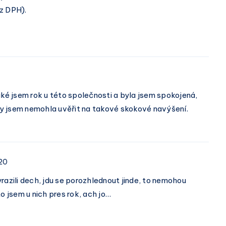
z DPH).
é jsem rok u této společnosti a byla jsem spokojená,
ky jsem nemohla uvěřit na takové skokové navýšení.
20
azili dech, jdu se porozhlednout jinde, to nemohou
o jsem u nich pres rok, ach jo…