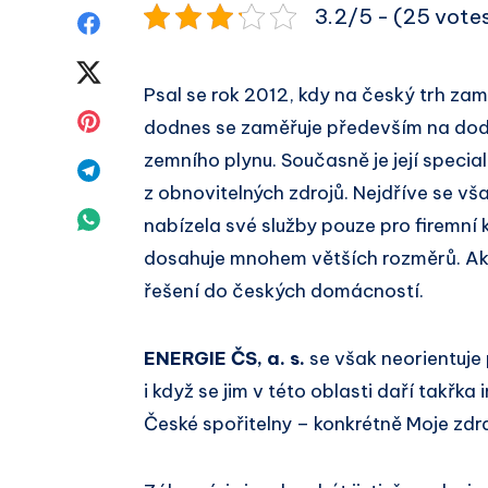
3.2/5 - (25 vote
Sdílet
na
Sdílet
Psal se rok 2012, kdy na český trh zam
Facebook
na
Sdílet
dodnes se zaměřuje především na dodá
Twitter
zemního plynu. Současně je její special
na
Sdílet
z obnovitelných zdrojů. Nejdříve se vš
Pinterest
na
Sdílet
nabízela své služby pouze pro firemní k
Telegram
dosahuje mnohem větších rozměrů. Akti
na
řešení do českých domácností.
Whatsapp
ENERGIE ČS, a. s.
se však neorientuje 
i když se jim v této oblasti daří takřk
České spořitelny – konkrétně Moje zdr