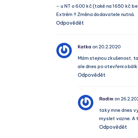
– u NT o 600 kč (také na 1650 kč be
Extrém !! Změna dodavatele nutná.
Odpovědět
Katka
on 20.2.2020
Mám stejnou zkušenost, tak
ale dnes po otevřeni obál
Odpovědět
Radim
on 26.2.20
taky mne dnes vyr
myslet vazne. A t
Odpovědět