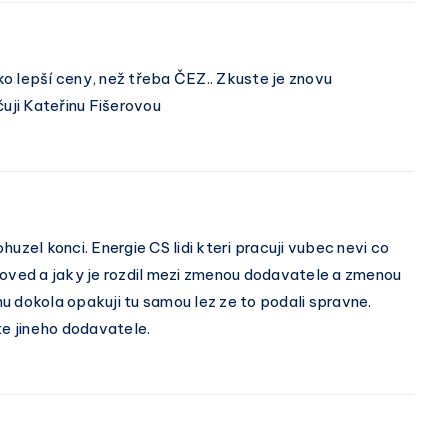
ko lepší ceny, než třeba ČEZ.. Zkuste je znovu
uji Kateřinu Fišerovou
uzel konci. Energie CS lidi kteri pracuji vubec nevi co
poved a jaky je rozdil mezi zmenou dodavatele a zmenou
u dokola opakuji tu samou lez ze to podali spravne.
te jineho dodavatele.