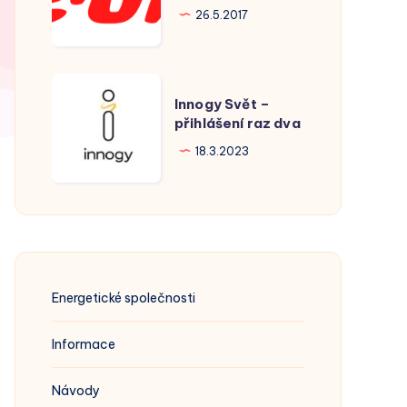
Hodonín
26.5.2017
Innogy
Innogy Svět –
Svět
přihlášení raz dva
–
18.3.2023
přihlášení
raz
dva
Energetické společnosti
Informace
Návody