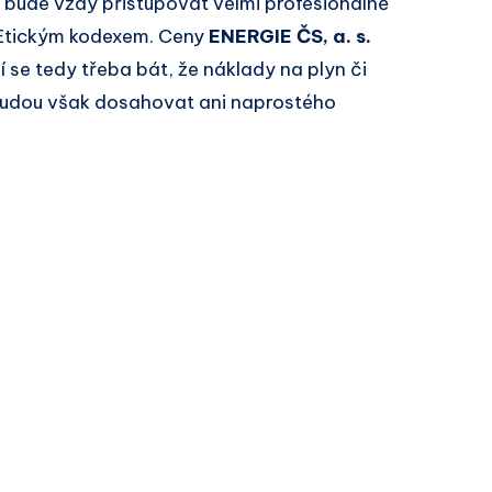
im bude vždy přistupovat velmi profesionálně
s Etickým kodexem. Ceny
ENERGIE ČS, a. s.
í se tedy třeba bát, že náklady na plyn či
budou však dosahovat ani naprostého