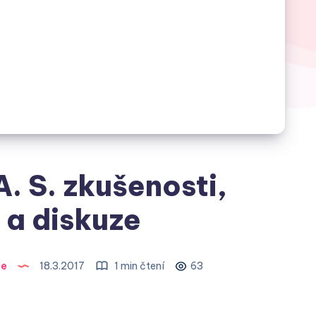
. S. zkušenosti,
 a diskuze
ie
18.3.2017
1 min čtení
63