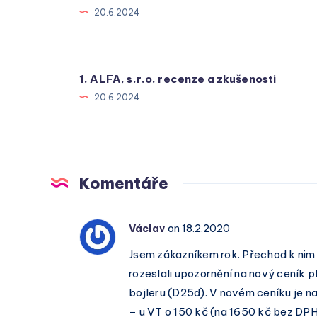
20.6.2024
1. ALFA, s.r.o. recenze a zkušenosti
20.6.2024
Komentáře
Václav
on 18.2.2020
Jsem zákazníkem rok. Přechod k nim
rozeslali upozornění na nový ceník 
bojleru (D25d). V novém ceníku je n
– u VT o 150 kč (na 1650 kč bez DP