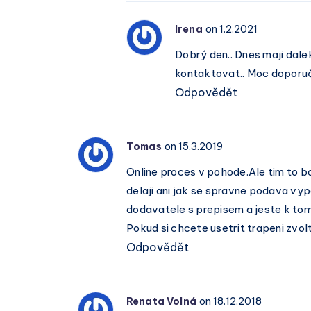
Irena
on 1.2.2021
Dobrý den.. Dnes maji dale
kontaktovat.. Moc doporuč
Odpovědět
Tomas
on 15.3.2019
Online proces v pohode.Ale tim to boh
delaji ani jak se spravne podava vy
dodavatele s prepisem a jeste k tom
Pokud si chcete usetrit trapeni zvol
Odpovědět
Renata Volná
on 18.12.2018