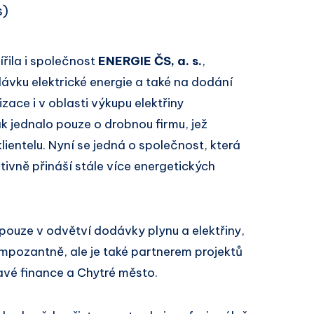
s)
ířila i společnost
ENERGIE ČS, a. s.
,
vku elektrické energie a také na dodání
izace i v oblasti výkupu elektřiny
ak jednalo pouze o drobnou firmu, jež
lientelu. Nyní se jedná o společnost, která
vně přináší stále více energetických
pouze v odvětví dodávky plynu a elektřiny,
a impozantně, ale je také partnerem projektů
avé finance a Chytré město.