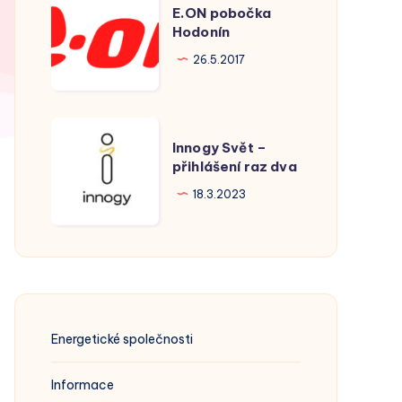
E.ON pobočka
pobočka
Hodonín
Hodonín
26.5.2017
Innogy
Innogy Svět –
Svět
přihlášení raz dva
–
18.3.2023
přihlášení
raz
dva
Energetické společnosti
Informace