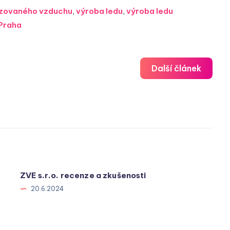
tizovaného vzduchu
,
výroba ledu
,
výroba ledu
Praha
Další článek
ZVE s.r.o. recenze a zkušenosti
20.6.2024