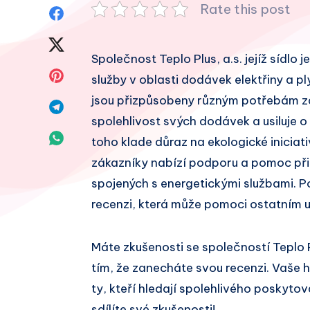
Rate this post
Sdílet
na
Sdílet
Společnost Teplo Plus, a.s. jejíž sídlo 
Facebook
na
Sdílet
služby v oblasti dodávek elektřiny a pl
Twitter
jsou přizpůsobeny různým potřebám zák
na
Sdílet
spolehlivost svých dodávek a usiluje o
Pinterest
na
Sdílet
toho klade důraz na ekologické iniciati
Telegram
zákazníky nabízí podporu a pomoc při
na
spojených s energetickými službami. P
Whatsapp
recenzi, která může pomoci ostatním u
Máte zkušenosti se společností Teplo 
tím, že zanecháte svou recenzi. Vaše
ty, kteří hledají spolehlivého poskytov
sdílíte své zkušenosti!