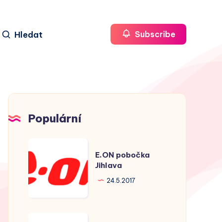
Hledat
Subscribe
Populární
E.ON
E.ON pobočka
pobočka
Jihlava
Jihlava
24.5.2017
E.ON