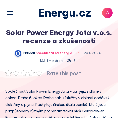
Energu.cz
Solar Power Energy Jota v.o.s.
recenze a zkušenosti
Napsal
Specialista na energie
20.6.2024
1 min čtení
13
Rate this post
Společnost Solar Power Energy Jota v.o.s. jejíž sídlo je v
oblasti Praha 6, okres Praha nabízí služby v oblasti dodávek
elektřiny a plynu. Poskytuje širokou škálu ceníků, které jsou
přizpůsobeny různým potřebám zákazníků. Solar Power
Energy Jota v.o.s. se zaměřuje na spolehlivost svých dodávek