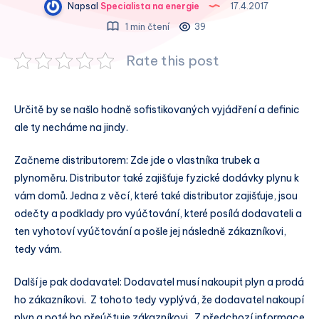
Napsal
Specialista na energie
17.4.2017
1 min čtení
39
Rate this post
Určitě by se našlo hodně sofistikovaných vyjádření a definic
ale ty necháme na jindy.
Začneme distributorem: Zde jde o vlastníka trubek a
plynoměru. Distributor také zajišťuje fyzické dodávky plynu k
vám domů. Jedna z věcí, které také distributor zajišťuje, jsou
odečty a podklady pro vyúčtování, které posílá dodavateli a
ten vyhotoví vyúčtování a pošle jej následně zákazníkovi,
tedy vám.
Další je pak dodavatel: Dodavatel musí nakoupit plyn a prodá
ho zákazníkovi. Z tohoto tedy vyplývá, že dodavatel nakoupí
plyn a poté ho přeúčtuje zákazníkovi. Z předchozí informace