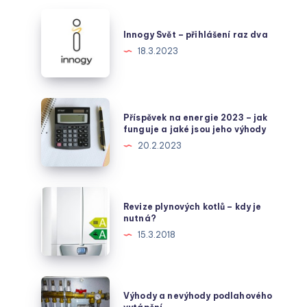
Innogy
Svět
Innogy Svět – přihlášení raz dva
–
18.3.2023
přihlášení
raz
dva
Příspěvek
Příspěvek na energie 2023 – jak
na
funguje a jaké jsou jeho výhody
energie
20.2.2023
2023
–
jak
Revize
Revize plynových kotlů – kdy je
funguje
plynových
nutná?
a
kotlů
15.3.2018
jaké
–
jsou
kdy
jeho
je
Výhody
výhody
Výhody a nevýhody podlahového
nutná?
a