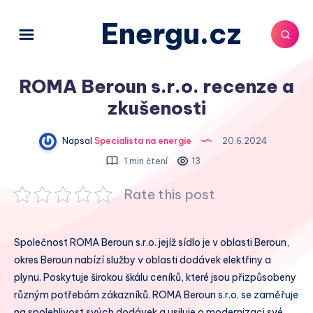
Energu.cz
ROMA Beroun s.r.o. recenze a
zkušenosti
Napsal
Specialista na energie
20.6.2024
1 min čtení
13
Rate this post
Společnost ROMA Beroun s.r.o. jejíž sídlo je v oblasti Beroun,
okres Beroun nabízí služby v oblasti dodávek elektřiny a
plynu. Poskytuje širokou škálu ceníků, které jsou přizpůsobeny
různým potřebám zákazníků. ROMA Beroun s.r.o. se zaměřuje
na spolehlivost svých dodávek a usiluje o modernizaci své