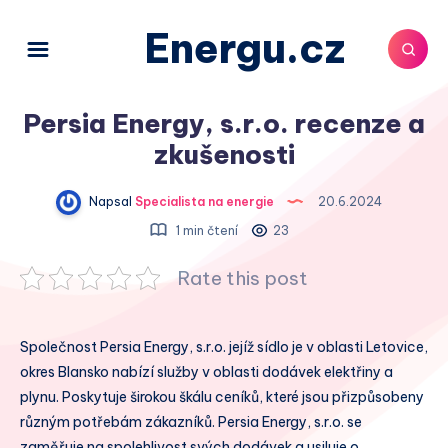
Energu.cz
Persia Energy, s.r.o. recenze a
zkušenosti
Napsal
Specialista na energie
20.6.2024
1 min čtení
23
Rate this post
Společnost Persia Energy, s.r.o. jejíž sídlo je v oblasti Letovice,
okres Blansko nabízí služby v oblasti dodávek elektřiny a
plynu. Poskytuje širokou škálu ceníků, které jsou přizpůsobeny
různým potřebám zákazníků. Persia Energy, s.r.o. se
zaměřuje na spolehlivost svých dodávek a usiluje o