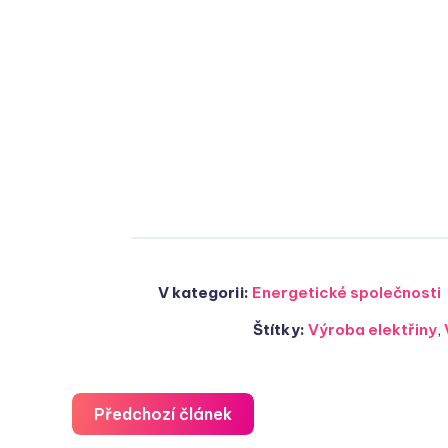
V kategorii:
Energetické společnosti
Štítky:
Výroba elektřiny
,
Předchozí článek