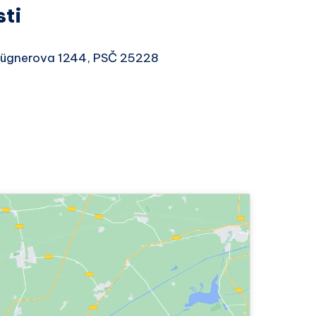
sti
 Fügnerova 1244, PSČ 25228
9