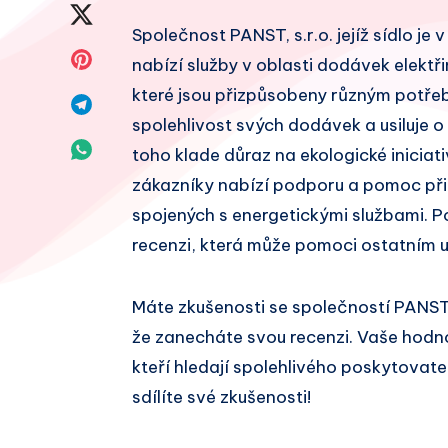
na
Sdílet
Společnost PANST, s.r.o. jejíž sídlo je
Facebook
na
Sdílet
nabízí služby v oblasti dodávek elektři
Twitter
které jsou přizpůsobeny různým potřeb
na
Sdílet
spolehlivost svých dodávek a usiluje o
Pinterest
na
Sdílet
toho klade důraz na ekologické iniciati
Telegram
zákazníky nabízí podporu a pomoc při
na
spojených s energetickými službami. P
Whatsapp
recenzi, která může pomoci ostatním u
Máte zkušenosti se společností PANST,
že zanecháte svou recenzi. Vaše hodn
kteří hledají spolehlivého poskytovate
sdílíte své zkušenosti!