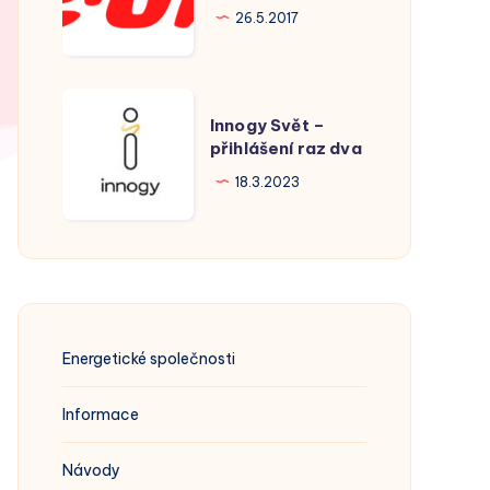
Hodonín
26.5.2017
Innogy
Innogy Svět –
Svět
přihlášení raz dva
–
18.3.2023
přihlášení
raz
dva
Energetické společnosti
Informace
Návody