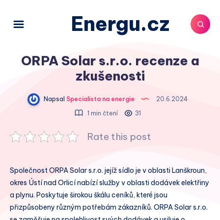
Energu.cz
ORPA Solar s.r.o. recenze a
zkušenosti
Napsal
Specialista na energie
20.6.2024
1 min čtení
31
Rate this post
Společnost ORPA Solar s.r.o. jejíž sídlo je v oblasti Lanškroun,
okres Ústí nad Orlicí nabízí služby v oblasti dodávek elektřiny
a plynu. Poskytuje širokou škálu ceníků, které jsou
přizpůsobeny různým potřebám zákazníků. ORPA Solar s.r.o.
se zaměřuje na spolehlivost svých dodávek a usiluje o