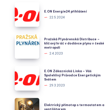
E.ON
Energie24
E.ON Energie24 přihlášení
přihlášení
22.5.2024
Pražská
Pražská Plynárenská Distribuce –
Plynárenská
klíčový hráč v dodávce plynu v české
metropoli
Distribuce
2.4.2023
–
klíčový
hráč
E.ON
E.ON Zákaznická Linka – Váš
v
Zákaznická
Spolehlivý Průvodce Energetickým
Světem
dodávce
Linka
29.3.2023
plynu
–
v
Váš
české
Spolehlivý
Elektrický
metropoli
Elektrický přímotop s termostatem a
Průvodce
přímotop
ventilátorem