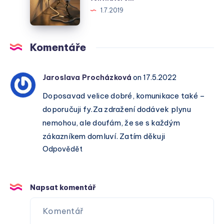
Energetickým
s
1.7.2019
Světem
termostatem
a
ventilátorem
Komentáře
Jaroslava Procházková
on 17.5.2022
Doposavad velice dobré, komunikace také –
doporučuji fy.Za zdražení dodávek plynu
nemohou, ale doufám, že se s každým
zákazníkem domluví. Zatím děkuji
Odpovědět
Napsat komentář