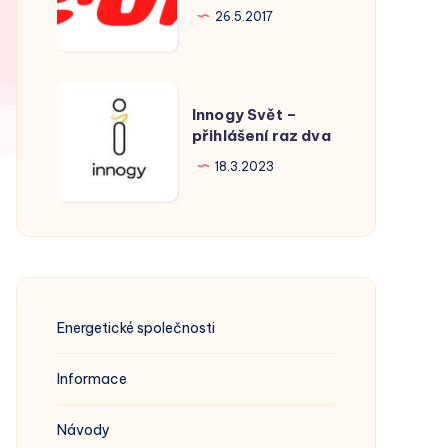
Hodonín
26.5.2017
Innogy
Innogy Svět –
Svět
přihlášení raz dva
–
18.3.2023
přihlášení
raz
dva
Energetické společnosti
Informace
Návody