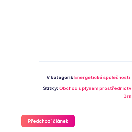
V kategorii:
Energetické společnosti
Štítky:
Obchod s plynem prostřednictví
Brn
Předchozí článek