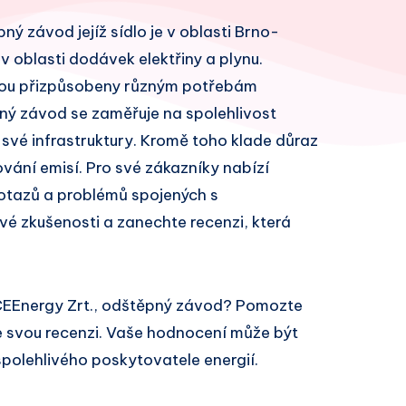
ý závod jejíž sídlo je v oblasti Brno-
v oblasti dodávek elektřiny a plynu.
 jsou přizpůsobeny různým potřebám
ný závod se zaměřuje na spolehlivost
 své infrastruktury. Kromě toho klade důraz
ování emisí. Pro své zákazníky nabízí
otazů a problémů spojených s
vé zkušenosti a zanechte recenzi, která
CEEnergy Zrt., odštěpný závod? Pomozte
e svou recenzi. Vaše hodnocení může být
spolehlivého poskytovatele energií.