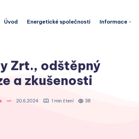
Úvod
Energetické společnosti
Informace
 Zrt., odštěpný
e a zkušenosti
e
20.6.2024
1 min čtení
38