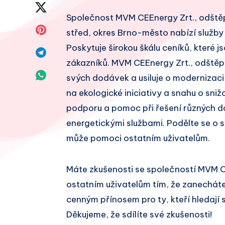
na
Sdílet
Společnost MVM CEEnergy Zrt., odštěpn
Facebook
na
Sdílet
střed, okres Brno-město nabízí služby 
Twitter
Poskytuje širokou škálu ceníků, které
na
Sdílet
zákazníků. MVM CEEnergy Zrt., odštěp
Pinterest
na
Sdílet
svých dodávek a usiluje o modernizaci
Telegram
na ekologické iniciativy a snahu o sniž
na
podporu a pomoc při řešení různých d
Whatsapp
energetickými službami. Podělte se o s
může pomoci ostatním uživatelům.
Máte zkušenosti se společností MVM 
ostatním uživatelům tím, že zanechát
cenným přínosem pro ty, kteří hledají 
Děkujeme, že sdílíte své zkušenosti!