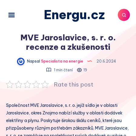
Energu.cz
MVE Jaroslavice, s. r. o.
recenze a zkušenosti
Napsal
Specialista na energie
20.6.2024
1 min čtení
19
Rate this post
Společnost MVE Jaroslavice, s. r. o. jejíž sídlo je v oblasti
Jaroslavice, okres Znojmo nabízí služby v oblasti dodávek
elektřiny a plynu. Poskytuje širokou škálu ceníků, které jsou
přizpůsobeny různým potřebám zákazníků. MVE Jaroslavice,
s. r. o. se zaměřuje na spolehlivost svých dodávek a usiluje o