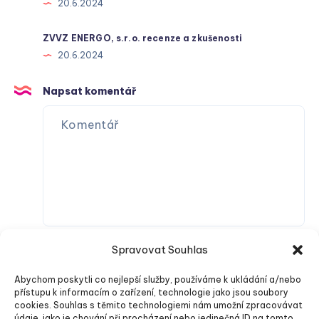
20.6.2024
ZVVZ ENERGO, s.r.o. recenze a zkušenosti
20.6.2024
Napsat komentář
Spravovat Souhlas
Abychom poskytli co nejlepší služby, používáme k ukládání a/nebo
přístupu k informacím o zařízení, technologie jako jsou soubory
cookies. Souhlas s těmito technologiemi nám umožní zpracovávat
údaje, jako je chování při procházení nebo jedinečná ID na tomto