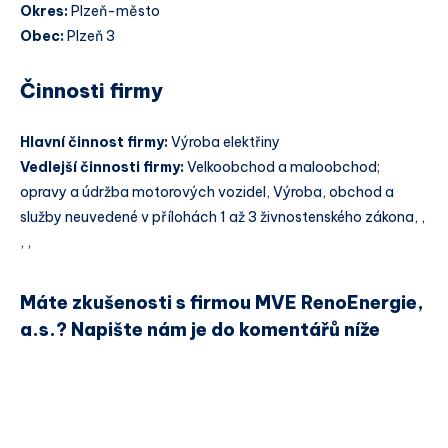
Okres:
Plzeň-město
Obec:
Plzeň 3
Činnosti firmy
Hlavní činnost firmy:
Výroba elektřiny
Vedlejší činnosti firmy:
Velkoobchod a maloobchod;
opravy a údržba motorových vozidel, Výroba, obchod a
služby neuvedené v přílohách 1 až 3 živnostenského zákona, ,
, ,
Máte zkušenosti s firmou MVE RenoEnergie,
a.s.? Napište nám je do komentářů níže