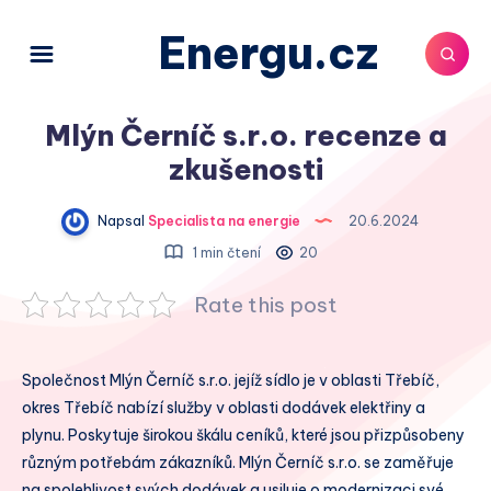
Energu.cz
Mlýn Černíč s.r.o. recenze a
zkušenosti
Napsal
Specialista na energie
20.6.2024
1 min čtení
20
Rate this post
Společnost Mlýn Černíč s.r.o. jejíž sídlo je v oblasti Třebíč,
okres Třebíč nabízí služby v oblasti dodávek elektřiny a
plynu. Poskytuje širokou škálu ceníků, které jsou přizpůsobeny
různým potřebám zákazníků. Mlýn Černíč s.r.o. se zaměřuje
na spolehlivost svých dodávek a usiluje o modernizaci své