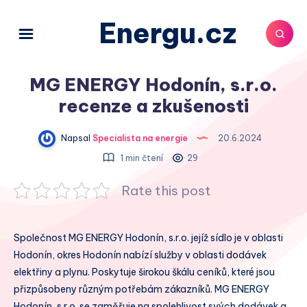
Energu.cz
MG ENERGY Hodonín, s.r.o.
recenze a zkušenosti
Napsal
Specialista na energie
20.6.2024
1 min čtení
29
Rate this post
Společnost MG ENERGY Hodonín, s.r.o. jejíž sídlo je v oblasti
Hodonín, okres Hodonín nabízí služby v oblasti dodávek
elektřiny a plynu. Poskytuje širokou škálu ceníků, které jsou
přizpůsobeny různým potřebám zákazníků. MG ENERGY
Hodonín, s.r.o. se zaměřuje na spolehlivost svých dodávek a