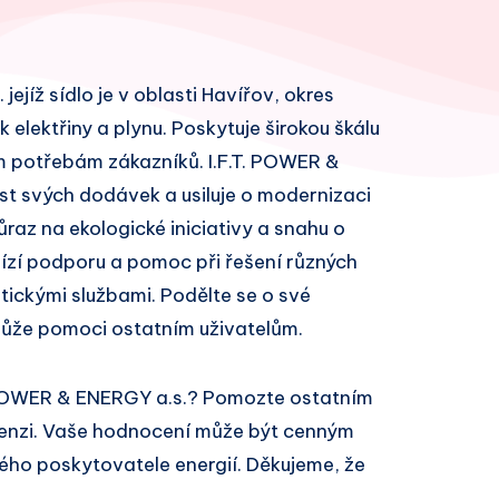
ejíž sídlo je v oblasti Havířov, okres
 elektřiny a plynu. Poskytuje širokou škálu
m potřebám zákazníků. I.F.T. POWER &
st svých dodávek a usiluje o modernizaci
ůraz na ekologické iniciativy a snahu o
bízí podporu a pomoc při řešení různých
ickými službami. Podělte se o své
může pomoci ostatním uživatelům.
. POWER & ENERGY a.s.? Pomozte ostatním
cenzi. Vaše hodnocení může být cenným
ivého poskytovatele energií. Děkujeme, že