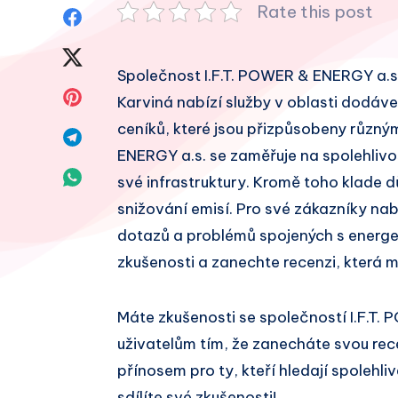
Rate this post
Sdílet
na
Sdílet
Společnost I.F.T. POWER & ENERGY a.s. j
Facebook
na
Sdílet
Karviná nabízí služby v oblasti dodávek
Twitter
ceníků, které jsou přizpůsobeny různý
na
Sdílet
ENERGY a.s. se zaměřuje na spolehlivo
Pinterest
na
Sdílet
své infrastruktury. Kromě toho klade d
Telegram
snižování emisí. Pro své zákazníky na
na
dotazů a problémů spojených s energet
Whatsapp
zkušenosti a zanechte recenzi, která 
Máte zkušenosti se společností I.F.T
uživatelům tím, že zanecháte svou re
přínosem pro ty, kteří hledají spolehl
sdílíte své zkušenosti!