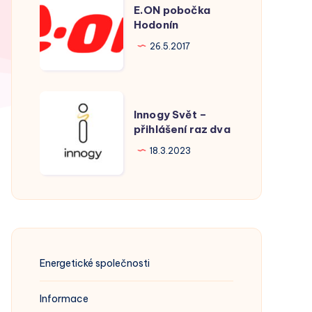
E.ON pobočka
pobočka
Hodonín
Hodonín
26.5.2017
Innogy
Innogy Svět –
Svět
přihlášení raz dva
–
18.3.2023
přihlášení
raz
dva
Energetické společnosti
Informace