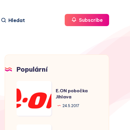
Hledat
Subscribe
Populární
E.ON
E.ON pobočka
pobočka
Jihlava
Jihlava
24.5.2017
E.ON