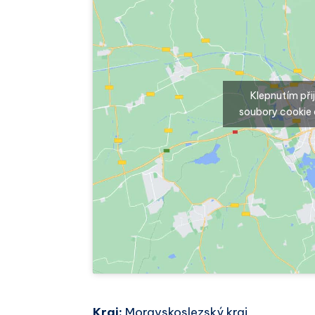
Klepnutím př
soubory cookie 
Kraj:
Moravskoslezský kraj