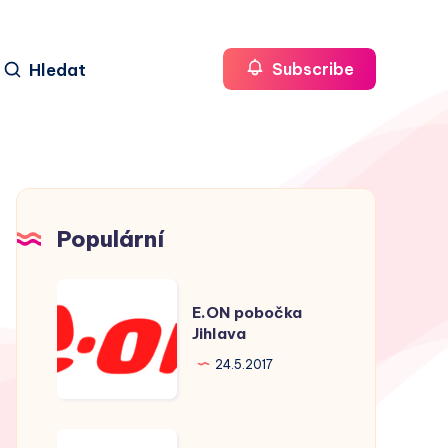
Hledat
Subscribe
Populární
E.ON
E.ON pobočka
pobočka
Jihlava
Jihlava
24.5.2017
E.ON