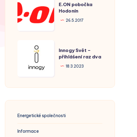
E.ON pobočka
pobočka
Hodonín
Hodonín
26.5.2017
Innogy
Innogy Svět –
Svět
přihlášení raz dva
–
18.3.2023
přihlášení
raz
dva
Energetické společnosti
Informace