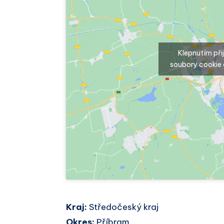
Klepnutím př
soubory cookie 
Kraj:
Středočeský kraj
Okres:
Příbram