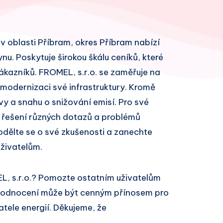
e v oblasti Příbram, okres Příbram nabízí
ynu. Poskytuje širokou škálu ceníků, které
kazníků. FROMEL, s.r.o. se zaměřuje na
 modernizaci své infrastruktury. Kromě
vy a snahu o snižování emisí. Pro své
 řešení různých dotazů a problémů
odělte se o své zkušenosti a zanechte
živatelům.
L, s.r.o.? Pomozte ostatním uživatelům
 hodnocení může být cenným přínosem pro
atele energií. Děkujeme, že