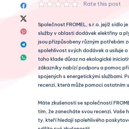
Rate this post
Sdílet
na
Sdílet
Společnost FROMEL, s.r.o. jejíž sídlo j
Facebook
na
Sdílet
služby v oblasti dodávek elektřiny a pl
Twitter
jsou přizpůsobeny různým potřebám zá
na
Sdílet
spolehlivost svých dodávek a usiluje o
Pinterest
na
Sdílet
toho klade důraz na ekologické iniciati
Telegram
zákazníky nabízí podporu a pomoc při
na
spojených s energetickými službami. P
Whatsapp
recenzi, která může pomoci ostatním u
Máte zkušenosti se společností FROME
tím, že zanecháte svou recenzi. Vaše
ty, kteří hledají spolehlivého poskytov
sdílíte své zkušenosti!