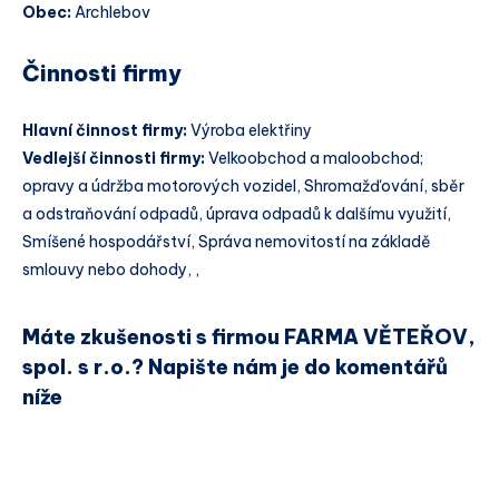
Obec:
Archlebov
Činnosti firmy
Hlavní činnost firmy:
Výroba elektřiny
Vedlejší činnosti firmy:
Velkoobchod a maloobchod;
opravy a údržba motorových vozidel, Shromažďování, sběr
a odstraňování odpadů, úprava odpadů k dalšímu využití,
Smíšené hospodářství, Správa nemovitostí na základě
smlouvy nebo dohody, ,
Máte zkušenosti s firmou FARMA VĚTEŘOV,
spol. s r.o.? Napište nám je do komentářů
níže