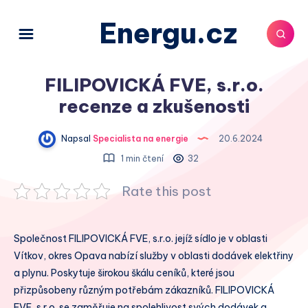
Energu.cz
FILIPOVICKÁ FVE, s.r.o.
recenze a zkušenosti
Napsal
Specialista na energie
20.6.2024
1 min čtení
32
Rate this post
Společnost FILIPOVICKÁ FVE, s.r.o. jejíž sídlo je v oblasti
Vítkov, okres Opava nabízí služby v oblasti dodávek elektřiny
a plynu. Poskytuje širokou škálu ceníků, které jsou
přizpůsobeny různým potřebám zákazníků. FILIPOVICKÁ
FVE, s.r.o. se zaměřuje na spolehlivost svých dodávek a