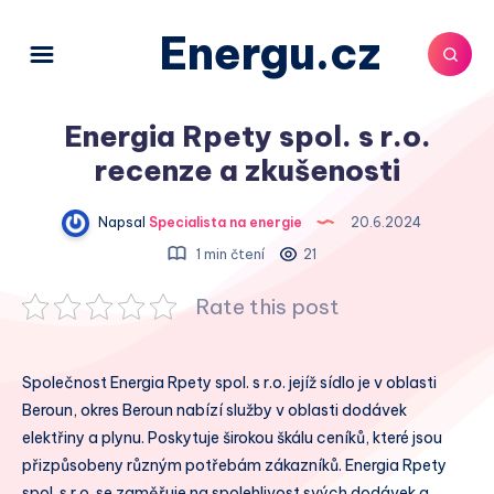
Energu.cz
Energia Rpety spol. s r.o.
recenze a zkušenosti
Napsal
Specialista na energie
20.6.2024
1 min čtení
21
Rate this post
Společnost Energia Rpety spol. s r.o. jejíž sídlo je v oblasti
Beroun, okres Beroun nabízí služby v oblasti dodávek
elektřiny a plynu. Poskytuje širokou škálu ceníků, které jsou
přizpůsobeny různým potřebám zákazníků. Energia Rpety
spol. s r.o. se zaměřuje na spolehlivost svých dodávek a