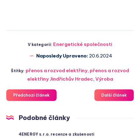
Energetické společnosti
V kategorii:
Naposledy Upraveno:
20.6.2024
přenos a rozvod elektřiny
,
přenos a rozvod
Štítky:
elektřiny Jindřichův Hradec
,
Výroba
Předchozí článek
Další článek
Podobné články
4ENERGY s.r.o. recenze a zkušenosti