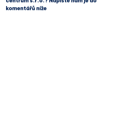
centrum s.r.o.? Napište nám je do
komentářů níže