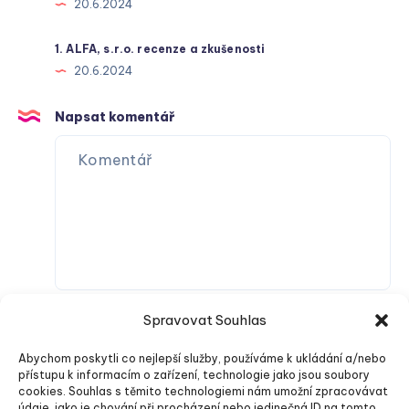
20.6.2024
1. ALFA, s.r.o. recenze a zkušenosti
20.6.2024
Napsat komentář
Spravovat Souhlas
Abychom poskytli co nejlepší služby, používáme k ukládání a/nebo
přístupu k informacím o zařízení, technologie jako jsou soubory
cookies. Souhlas s těmito technologiemi nám umožní zpracovávat
údaje, jako je chování při procházení nebo jedinečná ID na tomto