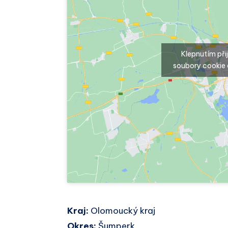
Klepnutím př
soubory cookie 
Kraj:
Olomoucký kraj
Okres:
Šumperk