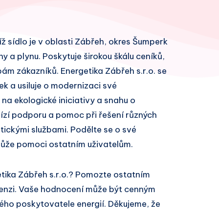
íž sídlo je v oblasti Zábřeh, okres Šumperk
ny a plynu. Poskytuje širokou škálu ceníků,
ám zákazníků. Energetika Zábřeh s.r.o. se
k a usiluje o modernizaci své
 na ekologické iniciativy a snahu o
bízí podporu a pomoc při řešení různých
ickými službami. Podělte se o své
může pomoci ostatním uživatelům.
tika Zábřeh s.r.o.? Pomozte ostatním
cenzi. Vaše hodnocení může být cenným
ivého poskytovatele energií. Děkujeme, že