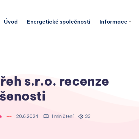
Úvod
Energetické společnosti
Informace
eh s.r.o. recenze
šenosti
e
20.6.2024
1 min čtení
33