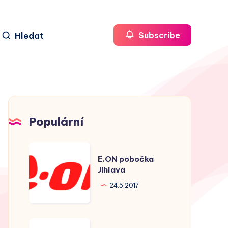
Hledat
Subscribe
Populární
E.ON
E.ON pobočka
pobočka
Jihlava
Jihlava
24.5.2017
E.ON