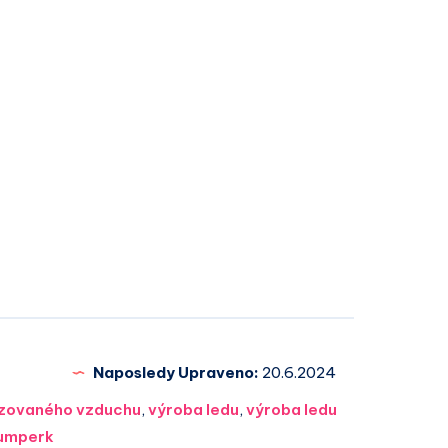
Naposledy Upraveno:
20.6.2024
tizovaného vzduchu
,
výroba ledu
,
výroba ledu
umperk