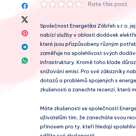
Rate this post
Sdílet
na
Sdílet
Společnost Energetika Zábřeh s.r.o. jej
Facebook
na
Sdílet
nabízí služby v oblasti dodávek elektři
Twitter
které jsou přizpůsobeny různým potřeb
na
Sdílet
zaměřuje na spolehlivost svých dodáve
Pinterest
na
Sdílet
infrastruktury. Kromě toho klade důraz
Telegram
snižování emisí. Pro své zákazníky na
na
dotazů a problémů spojených s energet
Whatsapp
zkušenosti a zanechte recenzi, která 
Máte zkušenosti se společností Energe
uživatelům tím, že zanecháte svou re
přínosem pro ty, kteří hledají spolehl
sdílíte své zkušenosti!