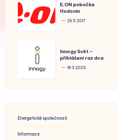
E.ON pobočka
pobočka
Hodonín
Hodonín
26.5.2017
Innogy
Innogy Svět –
Svět
přihlášení raz dva
–
18.3.2023
přihlášení
raz
dva
Energetické společnosti
Informace