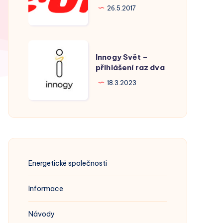
Hodonín
26.5.2017
Innogy
Innogy Svět –
Svět
přihlášení raz dva
–
18.3.2023
přihlášení
raz
dva
Energetické společnosti
Informace
Návody