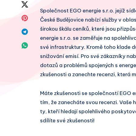
na
Sdílet
Společnost EGO energie s.r.o. jejíž síd
Facebook
na
Sdílet
České Budějovice nabízí služby v oblas
Twitter
širokou škálu ceníků, které jsou přiz
na
Sdílet
energie s.r.o. se zaměřuje na spolehli
Pinterest
na
Sdílet
své infrastruktury. Kromě toho klade d
Telegram
snižování emisí. Pro své zákazníky na
na
dotazů a problémů spojených s energet
Whatsapp
zkušenosti a zanechte recenzi, která 
Máte zkušenosti se společností EGO e
tím, že zanecháte svou recenzi. Vaše
ty, kteří hledají spolehlivého poskytov
sdílíte své zkušenosti!