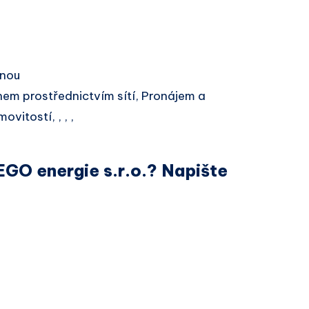
inou
em prostřednictvím sítí, Pronájem a
vitostí, , , ,
EGO energie s.r.o.? Napište