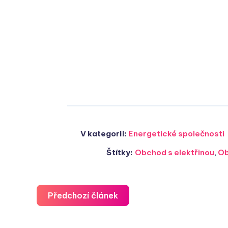
V kategorii:
Energetické společnosti
Štítky:
Obchod s elektřinou
,
Ob
Předchozí článek