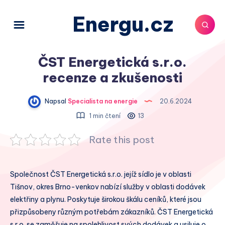
Energu.cz
ČST Energetická s.r.o.
recenze a zkušenosti
Napsal
Specialista na energie
20.6.2024
1 min čtení
13
Rate this post
Společnost ČST Energetická s.r.o. jejíž sídlo je v oblasti
Tišnov, okres Brno-venkov nabízí služby v oblasti dodávek
elektřiny a plynu. Poskytuje širokou škálu ceníků, které jsou
přizpůsobeny různým potřebám zákazníků. ČST Energetická
s.r.o. se zaměřuje na spolehlivost svých dodávek a usiluje o