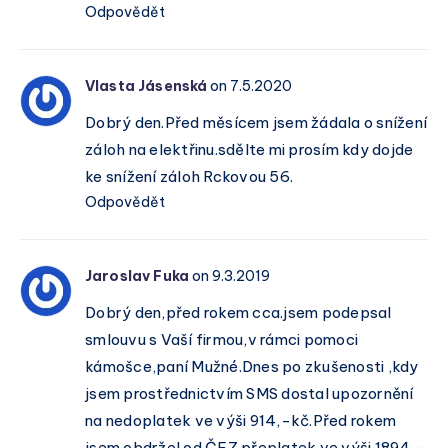
Odpovědět
Vlasta Jásenská
on 7.5.2020
Dobrý den.Před měsícem jsem žádala o snížení
záloh na elektřinu.sdělte mi prosím kdy dojde
ke snížení záloh Rckovou 56.
Odpovědět
Jaroslav Fuka
on 9.3.2019
Dobrý den,před rokem cca.jsem podepsal
smlouvu s Vaší firmou,v rámci pomoci
kámošce,paní Mužné.Dnes po zkušenosti ,kdy
jsem prostřednictvím SMS dostal upozornění
na nedoplatek ve výši 914,-kč.Před rokem
jsem obdržel od ČEZ přeplatek ve výši 1894,-