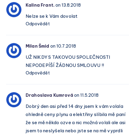
Kalina Frant.
on 13.8.2018
Nelze se k Vám dovolat
Odpovědět
Milan Šmid
on 10.7.2018
UŽ NIKDY S TAKOVOU SPOLEČNOSTI
NEPODEPÍŠÍ ŽÁDNOU SMLOUVU !!
Odpovědět
Drahoslava Kumrová
on 11.5.2018
Dobrý den asi před 14 dny jsem k vám volala
ohledně ceny plynu a elektřiny slíbila mě paní
že se mě někdo ozve a nic možná volali ale asi
jsem to neslyšela nebo jste se na mě vyprdli