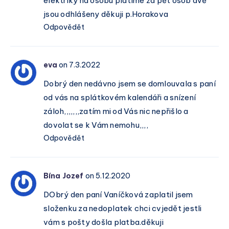
elektriky na osobu platíme za pět osob dvě
jsou odhlášeny děkuji p.Horakova
Odpovědět
eva
on 7.3.2022
Dobrý den nedávno jsem se domlouvala s paní
od vás na splátkovém kalendáři a snízení
záloh,,,,,,,zatím mi od Vás nic nepřišlo a
dovolat se k Vám nemohu,,,,
Odpovědět
Bína Jozef
on 5.12.2020
DObrý den paní Vaníčková zaplatil jsem
složenku za nedoplatek chci cvjedět jestli
vám s pošty došla platba.děkuji