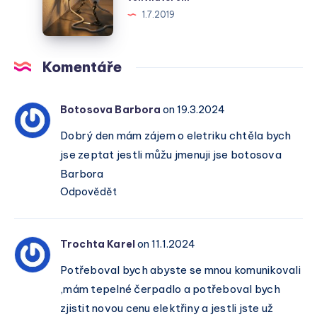
Energetickým
s
1.7.2019
Světem
termostatem
a
ventilátorem
Komentáře
Botosova Barbora
on 19.3.2024
Dobrý den mám zájem o eletriku chtěla bych
jse zeptat jestli můžu jmenuji jse botosova
Barbora
Odpovědět
Trochta Karel
on 11.1.2024
Potřeboval bych abyste se mnou komunikovali
,mám tepelné čerpadlo a potřeboval bych
zjistit novou cenu elektřiny a jestli jste už