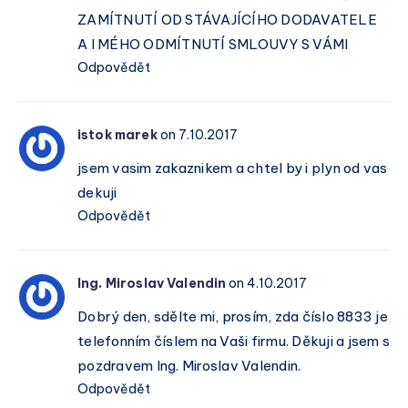
ZAMÍTNUTÍ OD STÁVAJÍCÍHO DODAVATELE
A I MÉHO ODMÍTNUTÍ SMLOUVY S VÁMI
Odpovědět
istok marek
on 7.10.2017
jsem vasim zakaznikem a chtel by i plyn od vas
dekuji
Odpovědět
Ing. Miroslav Valendin
on 4.10.2017
Dobrý den, sdělte mi, prosím, zda číslo 8833 je
telefonním číslem na Vaši firmu. Děkuji a jsem s
pozdravem Ing. Miroslav Valendin.
Odpovědět