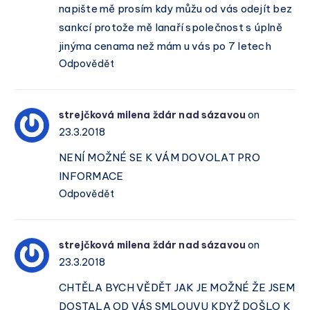
napište mě prosím kdy můžu od vás odejít bez
sankcí protože mě lanaří společnost s úplně
jinýma cenama než mám u vás po 7 letech
Odpovědět
strejčková milena ždár nad sázavou
on
23.3.2018
NENÍ MOŽNÉ SE K VÁM DOVOLAT PRO
INFORMACE
Odpovědět
strejčková milena ždár nad sázavou
on
23.3.2018
CHTĚLA BYCH VĚDĚT JAK JE MOŽNÉ ŽE JSEM
DOSTALA OD VÁS SMLOUVU KDYŽ DOŠLO K