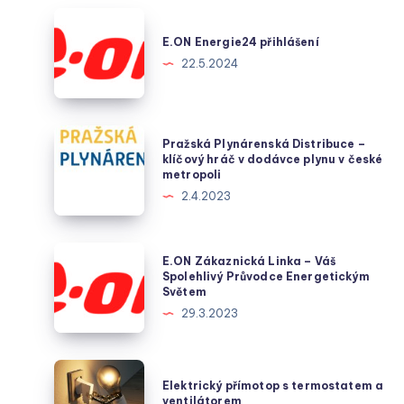
E.ON
Energie24
E.ON Energie24 přihlášení
přihlášení
22.5.2024
Pražská
Pražská Plynárenská Distribuce –
Plynárenská
klíčový hráč v dodávce plynu v české
metropoli
Distribuce
2.4.2023
–
klíčový
hráč
E.ON
E.ON Zákaznická Linka – Váš
v
Zákaznická
Spolehlivý Průvodce Energetickým
Světem
dodávce
Linka
29.3.2023
plynu
–
v
Váš
české
Spolehlivý
Elektrický
metropoli
Elektrický přímotop s termostatem a
Průvodce
přímotop
ventilátorem