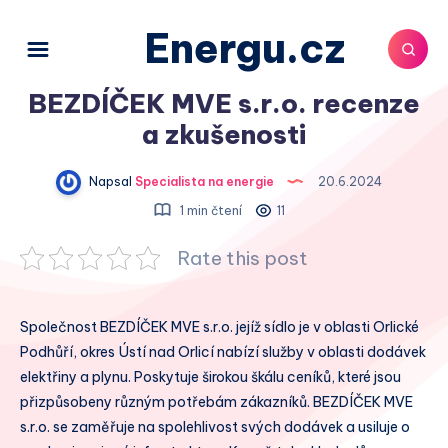
Energu.cz
BEZDÍČEK MVE s.r.o. recenze
a zkušenosti
Napsal
Specialista na energie
20.6.2024
1 min čtení
11
Rate this post
Společnost BEZDÍČEK MVE s.r.o. jejíž sídlo je v oblasti Orlické
Podhůří, okres Ústí nad Orlicí nabízí služby v oblasti dodávek
elektřiny a plynu. Poskytuje širokou škálu ceníků, které jsou
přizpůsobeny různým potřebám zákazníků. BEZDÍČEK MVE
s.r.o. se zaměřuje na spolehlivost svých dodávek a usiluje o