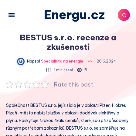
Energu.cz
BESTUS s.r.o. recenze a
zkušenosti
Napsal
Specialista na energie
20.6.2024
1 min čtení
15
Rate this post
Společnost BESTUS s.r.o. jejíž sídlo je v oblasti Plzeň 1, okres
Plzeň-město nabízí služby v oblasti dodávek elektřiny a
plynu. Poskytuje širokou škálu ceníků, které jsou přizpůsobeny
různým potřebám zákazníků. BESTUS s.r.o. se zaměřuje na
spolehlivost svých dodávek a usiluje o modernizaci své