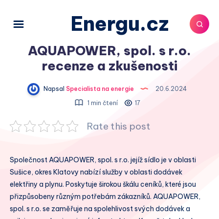
Energu.cz
AQUAPOWER, spol. s r.o.
recenze a zkušenosti
Napsal
Specialista na energie
20.6.2024
1 min čtení
17
Rate this post
Společnost AQUAPOWER, spol. s r.o. jejíž sídlo je v oblasti
Sušice, okres Klatovy nabízí služby v oblasti dodávek
elektřiny a plynu. Poskytuje širokou škálu ceníků, které jsou
přizpůsobeny různým potřebám zákazníků. AQUAPOWER,
spol. s r.o. se zaměřuje na spolehlivost svých dodávek a