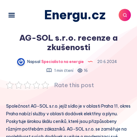
Energu.cz
AG-SOL s.r.o. recenze a
zkušenosti
Napsal
Specialista na energie
20.6.2024
1 min čtení
16
Rate this post
Společnost AG-SOL s.r.o. jejíž sídlo je v oblasti Praha 11, okres
Praha nabízí služby v oblasti dodávek elektřiny a plynu.
Poskytuje širokou škálu ceníků, které jsou přizpůsobeny
různým potřebám zákazníků. AG-SOL s.r.o. se zaměřuje na
spolehlivost svých dodávek a usiluje o modernizaci své