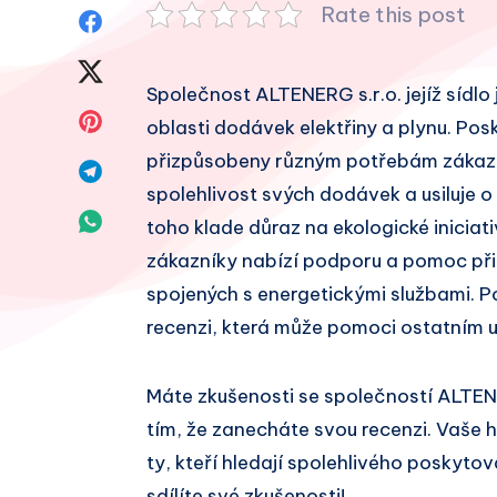
Rate this post
Sdílet
na
Sdílet
Společnost ALTENERG s.r.o. jejíž sídlo 
Facebook
na
Sdílet
oblasti dodávek elektřiny a plynu. Posk
Twitter
přizpůsobeny různým potřebám zákazn
na
Sdílet
spolehlivost svých dodávek a usiluje o
Pinterest
na
Sdílet
toho klade důraz na ekologické iniciati
Telegram
zákazníky nabízí podporu a pomoc při
na
spojených s energetickými službami. P
Whatsapp
recenzi, která může pomoci ostatním u
Máte zkušenosti se společností ALTEN
tím, že zanecháte svou recenzi. Vaše
ty, kteří hledají spolehlivého poskytov
sdílíte své zkušenosti!