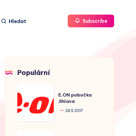
Hledat
Subscribe
Populární
E.ON
E.ON pobočka
pobočka
Jihlava
Jihlava
24.5.2017
E.ON