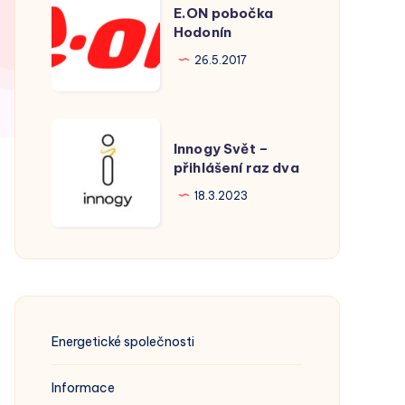
E.ON pobočka
pobočka
Hodonín
Hodonín
26.5.2017
Innogy
Innogy Svět –
Svět
přihlášení raz dva
–
18.3.2023
přihlášení
raz
dva
Energetické společnosti
Informace