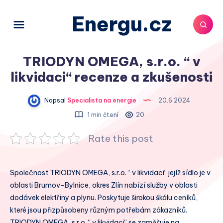
Energu.cz
TRIODYN OMEGA, s.r.o. “ v
likvidaci“ recenze a zkušenosti
Napsal
Specialista na energie
20.6.2024
1 min čtení
20
Rate this post
Společnost TRIODYN OMEGA, s.r.o. “ v likvidaci“ jejíž sídlo je v
oblasti Brumov-Bylnice, okres Zlín nabízí služby v oblasti
dodávek elektřiny a plynu. Poskytuje širokou škálu ceníků,
které jsou přizpůsobeny různým potřebám zákazníků.
TRIODYN OMEGA, s.r.o. “ v likvidaci“ se zaměřuje na