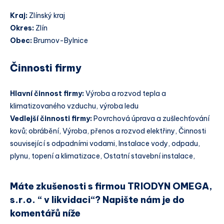
Kraj:
Zlínský kraj
Okres:
Zlín
Obec:
Brumov-Bylnice
Činnosti firmy
Hlavní činnost firmy:
Výroba a rozvod tepla a
klimatizovaného vzduchu, výroba ledu
Vedlejší činnosti firmy:
Povrchová úprava a zušlechťování
kovů; obrábění, Výroba, přenos a rozvod elektřiny, Činnosti
související s odpadními vodami, Instalace vody, odpadu,
plynu, topení a klimatizace, Ostatní stavební instalace,
Máte zkušenosti s firmou TRIODYN OMEGA,
s.r.o. “ v likvidaci“? Napište nám je do
komentářů níže