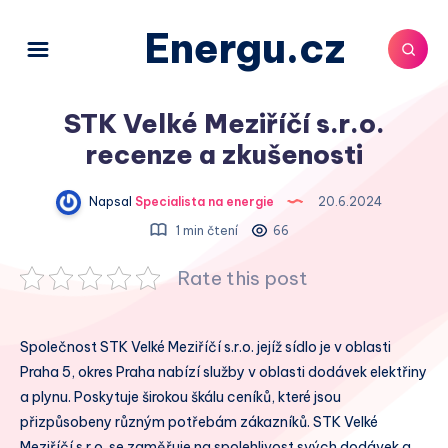
Energu.cz
STK Velké Meziříčí s.r.o.
recenze a zkušenosti
Napsal
Specialista na energie
20.6.2024
1 min čtení
66
Rate this post
Společnost STK Velké Meziříčí s.r.o. jejíž sídlo je v oblasti
Praha 5, okres Praha nabízí služby v oblasti dodávek elektřiny
a plynu. Poskytuje širokou škálu ceníků, které jsou
přizpůsobeny různým potřebám zákazníků. STK Velké
Meziříčí s.r.o. se zaměřuje na spolehlivost svých dodávek a