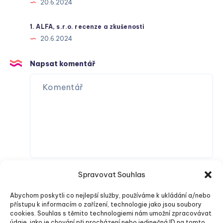
20.6.2024
1. ALFA, s.r.o. recenze a zkušenosti
20.6.2024
Napsat komentář
Spravovat Souhlas
Abychom poskytli co nejlepší služby, používáme k ukládání a/nebo
přístupu k informacím o zařízení, technologie jako jsou soubory
cookies. Souhlas s těmito technologiemi nám umožní zpracovávat
údaje, jako je chování při procházení nebo jedinečná ID na tomto