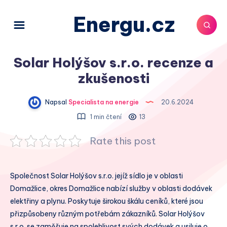
Energu.cz
Solar Holýšov s.r.o. recenze a
zkušenosti
Napsal
Specialista na energie
20.6.2024
1 min čtení
13
Rate this post
Společnost Solar Holýšov s.r.o. jejíž sídlo je v oblasti
Domažlice, okres Domažlice nabízí služby v oblasti dodávek
elektřiny a plynu. Poskytuje širokou škálu ceníků, které jsou
přizpůsobeny různým potřebám zákazníků. Solar Holýšov
s.r.o. se zaměřuje na spolehlivost svých dodávek a usiluje o